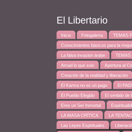
El Libertario
Inicio
Fotogalería
TEMAS PRINCI
Conocimientos básicos para la mejo
La falsa invasión árabe
TEMAS DE 
Amad lo que sois
Apertura al Co
Creación de la realidad y liberación
El Karma no es un pago
El PAD
El Pueblo Elegido
El sentido de 
Eres un Ser Inmortal
Espirituali
LA MASA CRÍTICA
LA TENTAC
Las Leyes Espirituales
Liberaci