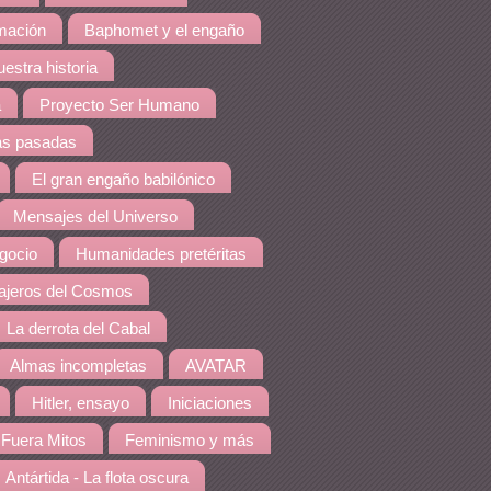
amación
Baphomet y el engaño
estra historia
a
Proyecto Ser Humano
as pasadas
El gran engaño babilónico
Mensajes del Universo
gocio
Humanidades pretéritas
jeros del Cosmos
La derrota del Cabal
Almas incompletas
AVATAR
Hitler, ensayo
Iniciaciones
Fuera Mitos
Feminismo y más
Antártida - La flota oscura