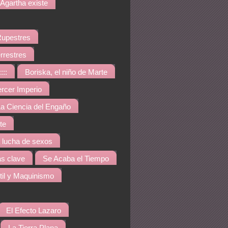
Agartha existe
Rupestres
rrestres
::::
Boriska, el niño de Marte
ercer Imperio
a Ciencia del Engaño
te
a lucha de sexos
s clave
Se Acaba el Tiempo
til y Maquinismo
El Efecto Lazaro