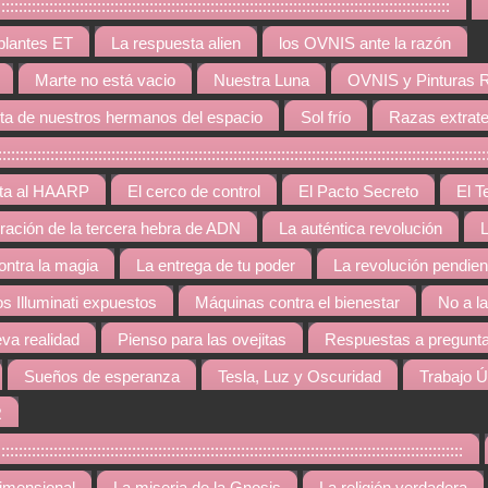
:::::::::::::::::::::::::::::::::::::::::::::::::::::::::::::::::::::::::::::::::::
plantes ET
La respuesta alien
los OVNIS ante la razón
Marte no está vacio
Nuestra Luna
OVNIS y Pinturas 
ta de nuestros hermanos del espacio
Sol frío
Razas extrate
::::::::::::::::::::::::::::::::::::::::::::::::::::::::::::::::::::::::::::::::::::::::::::::::::
rta al HAARP
El cerco de control
El Pacto Secreto
El T
gración de la tercera hebra de ADN
La auténtica revolución
L
contra la magia
La entrega de tu poder
La revolución pendien
os Illuminati expuestos
Máquinas contra el bienestar
No a l
va realidad
Pienso para las ovejitas
Respuestas a pregunta
Sueños de esperanza
Tesla, Luz y Oscuridad
Trabajo Ú
R
::::::::::::::::::::::::::::::::::::::::::::::::::::::::::::::::::::::::::::::::::::::::::::::