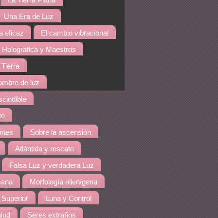
La Tierra Plana
Una Era de Luz
a eficaz
El cambio vibracional
 Holográfica y Maestros
 Tierra
hombre de luz
cindible
te
ntes
Sobre la ascensión
Atlántida y rescate
Falsa Luz y verdadera Luz
mana
Morfología alienígena
 Superior
Luna y Control
lud
Seres extraños