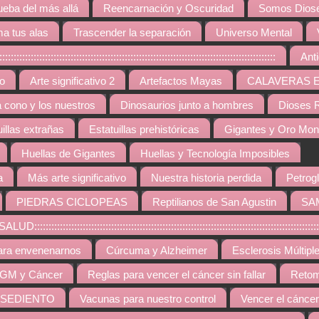
ueba del más allá
Reencarnación y Oscuridad
Somos Diose
a tus alas
Trascender la separación
Universo Mental
:::::::::::::::::::::::::::::::::::::::::::::::::::::::::::::::::::::::::::::::
Ant
vo
Arte significativo 2
Artefactos Mayas
CALAVERAS 
a cono y los nuestros
Dinosaurios junto a hombres
Dioses R
uillas extrañas
Estatuillas prehistóricas
Gigantes y Oro Mo
Huellas de Gigantes
Huellas y Tecnología Imposibles
a
Más arte significativo
Nuestra historia perdida
Petrogl
PIEDRAS CICLOPEAS
Reptilianos de San Agustin
SA
::::::::::::::::::::::::::::::::::::::::::::::::::::::::::::::::::::::::::::::::::::::::
ara envenenarnos
Cúrcuma y Alzheimer
Esclerosis Múltipl
GM y Cáncer
Reglas para vencer el cáncer sin fallar
Retom
 SEDIENTO
Vacunas para nuestro control
Vencer el cáncer