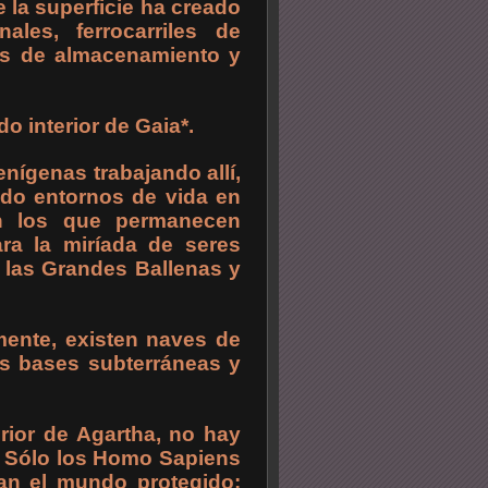
e la superficie ha creado
ales, ferrocarriles de
tros de almacenamiento y
o interior de Gaia*.
nígenas trabajando allí,
ado entornos de vida en
en los que permanecen
ara la miríada de seres
 las Grandes Ballenas y
mente, existen naves de
las bases subterráneas y
erior de Agartha, no hay
r. Sólo los Homo Sapiens
lan el mundo protegido: