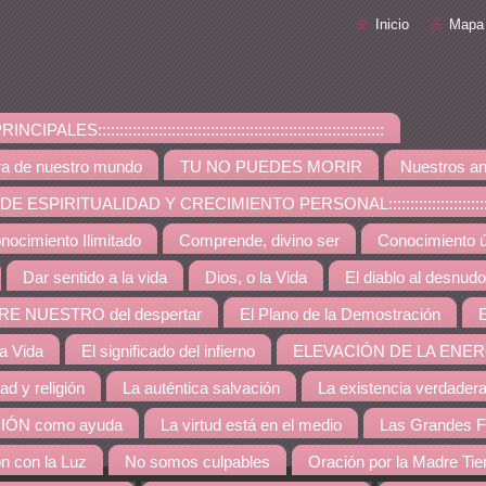
Inicio
Mapa 
PALES::::::::::::::::::::::::::::::::::::::::::::::::::::::::::::::::::
ra de nuestro mundo
TU NO PUEDES MORIR
Nuestros an
ESPIRITUALIDAD Y CRECIMIENTO PERSONAL:::::::::::::::::::::::::::::::::::::
nocimiento Ilimitado
Comprende, divino ser
Conocimiento út
Dar sentido a la vida
Dios, o la Vida
El diablo al desnudo
RE NUESTRO del despertar
El Plano de la Demostración
E
la Vida
El significado del infierno
ELEVACIÓN DE LA ENER
dad y religión
La auténtica salvación
La existencia verdader
IÓN como ayuda
La virtud está en el medio
Las Grandes F
ón con la Luz
No somos culpables
Oración por la Madre Tie