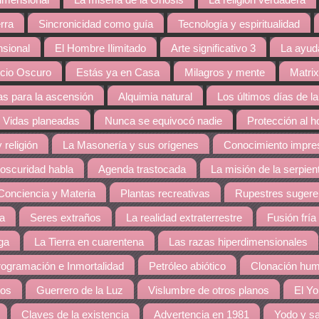
dimensional
La miseria de la Gnosis
La religión verdadera
rra
Sincronicidad como guía
Tecnología y espiritualidad
nsional
El Hombre Ilimitado
Arte significativo 3
La ayud
cio Oscuro
Estás ya en Casa
Milagros y mente
Matrix
s para la ascensión
Alquimia natural
Los últimos días de la
Vidas planeadas
Nunca se equivocó nadie
Protección al 
 religión
La Masonería y sus orígenes
Conocimiento impres
 oscuridad habla
Agenda trastocada
La misión de la serpien
Conciencia y Materia
Plantas recreativas
Rupestres sugere
ra
Seres extraños
La realidad extraterrestre
Fusión fría
ga
La Tierra en cuarentena
Las razas hiperdimensionales
ogramación e Inmortalidad
Petróleo abiótico
Clonación hu
dos
Guerrero de la Luz
Vislumbre de otros planos
El Yo
Claves de la existencia
Advertencia en 1981
Yodo y sa