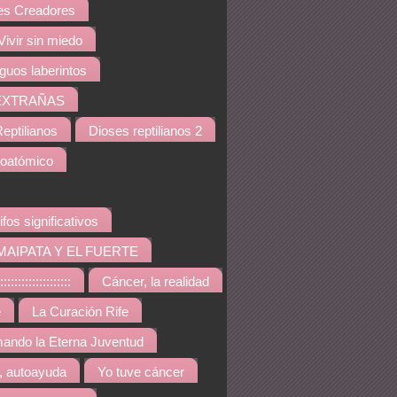
s Creadores
Vivir sin miedo
iguos laberintos
EXTRAÑAS
eptilianos
Dioses reptilianos 2
noatómico
ifos significativos
MAIPATA Y EL FUERTE
::::::::::::::::
Cáncer, la realidad
e
La Curación Rife
ando la Eterna Juventud
, autoayuda
Yo tuve cáncer