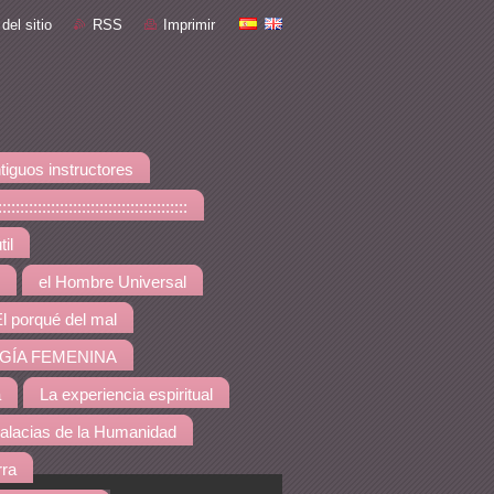
del sitio
RSS
Imprimir
tiguos instructores
::::::::::::::::::::::::::::
il
el Hombre Universal
l porqué del mal
GÍA FEMENINA
a
La experiencia espiritual
alacias de la Humanidad
rra