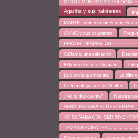
OTROS MUNDOS Y UFOLOGÍA:::::::::::::::::::::::::
Agartha y sus habitantes
Im
MARTE, construcciones más claras
OVNIS y sus ocupantes
Pregun
PARA EL DESPERTAR:::::::::::::::::::::::::::::::::::
Cáñamo, una salvación
Despie
El timo del dinero fiduciario
Inte
La ciencia que nos ata
La élite 
La Tecnología que os Ocultan
L
¿No te das cuenta?
Nuestra nue
SEÑALES PARA EL DESPERTAR
YO SOÑABA CON SER INVENTO
TEMAS RECIENTES:::::::::::::::::::::::::::::::::::::