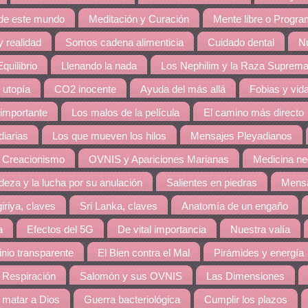
 de este mundo
Meditación y Curación
Mente libre o Progr
 realidad
Somos cadena alimenticia
Cuidado dental
Nu
quilibrio
Llenando la nada
Los Nephilim y la Raza Suprem
 utopía
CO2 inocente
Ayuda del más allá
Fobias y vid
 importante
Los malos de la película
El camino más directo
diarias
Los que mueven los hilos
Mensajes Pleyadianos
 Creacionismo
OVNIS y Apariciones Marianas
Medicina ne
eza y la lucha por su anulación
Salientes en piedras
Mensa
giriya, claves
Sri Lanka, claves
Anatomía de un engaño
a
Efectos del 5G
De vital importancia
Nuestra valía
nio transparente
El Bien contra el Mal
Pirámides y energía
 Respiración
Salomón y sus OVNIS
Las Dimensiones
matar a Dios
Guerra bacteriológica
Cumplir los plazos