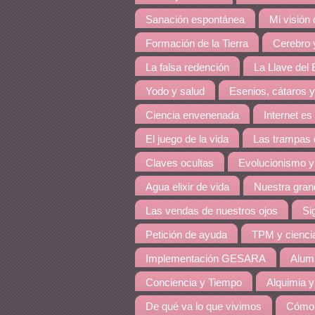
Sanación espontánea
Mi visión
Formación de la Tierra
Cerebro y
La falsa redención
La Llave del E
Yodo y salud
Esenios, cátaros y
Ciencia envenenada
Internet es
El juego de la vida
Las trampas 
Claves ocultas
Evolucionismo y
Agua elixir de vida
Nuestra grand
Las vendas de nuestros ojos
Si
Petición de ayuda
TPM y cienci
Implementación GESARA
Alumi
Conciencia y Tiempo
Alquimia y
De qué va lo que vivimos
Cómo 