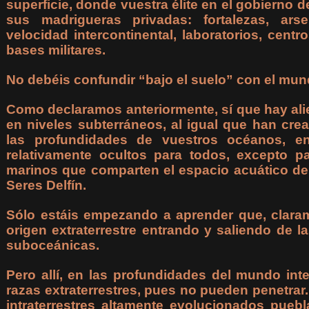
superficie, donde vuestra élite en el gobierno d
sus madrigueras privadas: fortalezas, arsen
velocidad intercontinental, laboratorios, cen
bases militares.
No debéis confundir “bajo el suelo” con el mund
Como declaramos anteriormente, sí que hay alie
en niveles subterráneos, al igual que han cre
las profundidades de vuestros océanos, 
relativamente ocultos para todos, excepto p
marinos que comparten el espacio acuático de
Seres Delfín.
Sólo estáis empezando a aprender que, clara
origen extraterrestre entrando y saliendo de 
suboceánicas.
Pero allí, en las profundidades del mundo int
razas extraterrestres, pues no pueden penetra
intraterrestres altamente evolucionados pueb