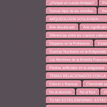
¿Porqué un cuerpo limitado?
Pr
Somos hijos de las estrellas
Tom
ARQUEOLOGÍA SOSLAYADA:::::::::::::::::::::::::::
Arte desubicado
Arte significati
Diferencias entre los craneos cabez
Disparos en la Prehistoria
Estat
Guerras Nucleares en la Antigüedad
Los Menhires de la Bretaña Frances
Piedras artificiales en la antigüedad
TEMAS RELACIONADOS CON LA SALUD::::::::::::::::
Cáncer y finanzas
Chemtrails p
No al aluminio
No al flúor
O
TU NO ESTÁS ENFERMO, ESTÁS