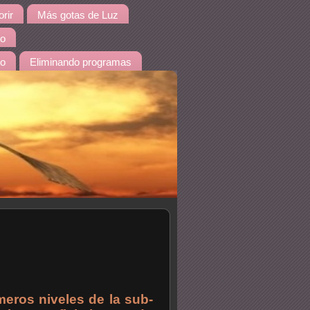
rir
Más gotas de Luz
io
do
Eliminando programas
meros niveles de la sub-