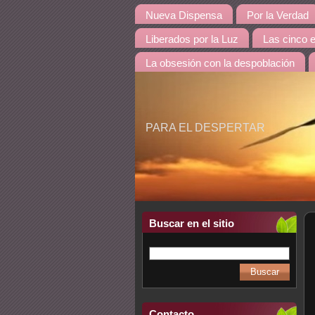
Nueva Dispensa
Por la Verdad
Liberados por la Luz
Las cinco 
La obsesión con la despoblación
PARA EL DESPERTAR
Buscar en el sitio
Contacto