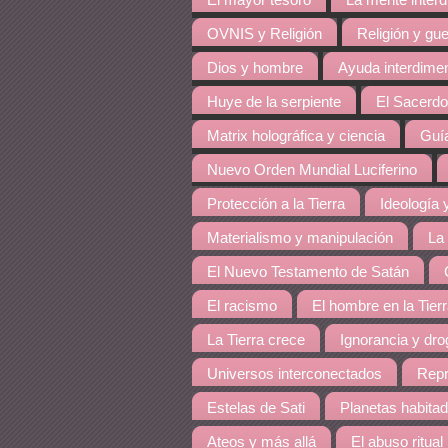
El mayor tesoro
La mente inter
OVNIS y Religión
Religión y gue
Dios y hombre
Ayuda interdime
Huye de la serpiente
El Sacerdo
Matrix holográfica y ciencia
Guía
Nuevo Orden Mundial Luciferino
Protección a la Tierra
Ideología y
Materialismo y manipulación
La
El Nuevo Testamento de Satán
El racismo
El hombre en la Tier
La Tierra crece
Ignorancia y dro
Universos interconectados
Repr
Estelas de Sati
Planetas habita
Ateos y más allá
El abuso ritual