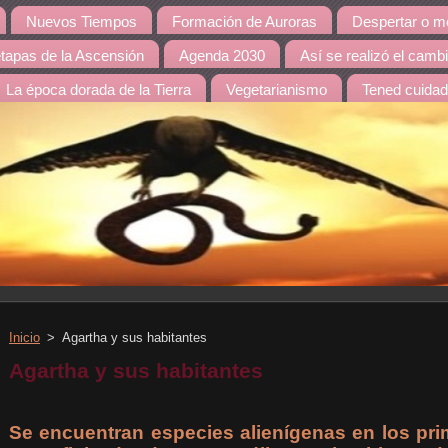
Nuevos Tiempos
Formación de Auroras
Despertar o mo
etapas de la Ascensión
Agenda 2030
Así se realizó el camb
La época dorada de la Tierra
Vegetarianismo
Tened cuida
Inicio
>
Agartha y sus habitantes
Agartha y sus habitantes
Se encuentran especies alienígenas en los pri