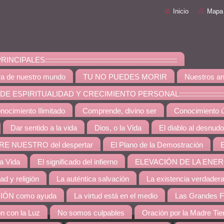
Inicio
Mapa 
PALES::::::::::::::::::::::::::::::::::::::::::::::::::::::::::::::::::
ra de nuestro mundo
TU NO PUEDES MORIR
Nuestros an
ESPIRITUALIDAD Y CRECIMIENTO PERSONAL:::::::::::::::::::::::::::::::::::::
nocimiento Ilimitado
Comprende, divino ser
Conocimiento út
Dar sentido a la vida
Dios, o la Vida
El diablo al desnudo
RE NUESTRO del despertar
El Plano de la Demostración
E
la Vida
El significado del infierno
ELEVACIÓN DE LA ENER
dad y religión
La auténtica salvación
La existencia verdader
IÓN como ayuda
La virtud está en el medio
Las Grandes F
ón con la Luz
No somos culpables
Oración por la Madre Tie