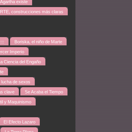
Agartha existe
TE, construcciones más claras
::::
Boriska, el niño de Marte
ercer Imperio
a Ciencia del Engaño
te
a lucha de sexos
s clave
Se Acaba el Tiempo
til y Maquinismo
El Efecto Lazaro