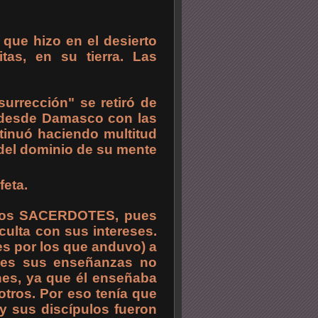
 que hizo en el desierto
as, en su tierra. Las
surrección" se retiró de
 desde Damasco con las
ntinuó haciendo multitud
 del dominio de su mente
feta.
 los SACERDOTES, pues
 oculta con sus intereses.
es por los que anduvo) a
pues sus enseñanzas no
ones, ya que él enseñaba
tros. Por eso tenía que
y sus discípulos fueron