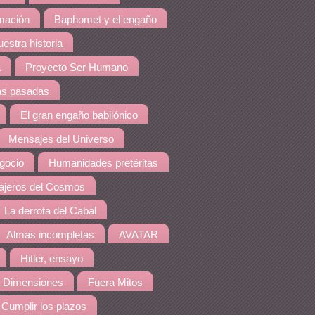
amación
Baphomet y el engaño
estra historia
a
Proyecto Ser Humano
as pasadas
El gran engaño babilónico
Mensajes del Universo
gocio
Humanidades pretéritas
jeros del Cosmos
La derrota del Cabal
Almas incompletas
AVATAR
Hitler, ensayo
 Dimensiones
Fuera Mitos
Cumplir los plazos