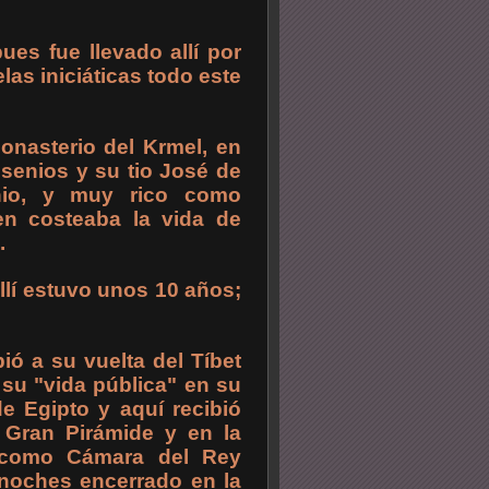
es fue llevado allí por
as iniciáticas todo este
onasterio del Krmel, en
esenios y su tio José de
nio, y muy rico como
en costeaba la vida de
.
llí estuvo unos 10 años;
ió a su vuelta del Tíbet
 su "vida pública" en su
de Egipto y aquí recibió
a Gran Pirámide y en la
 como Cámara del Rey
 noches encerrado en la