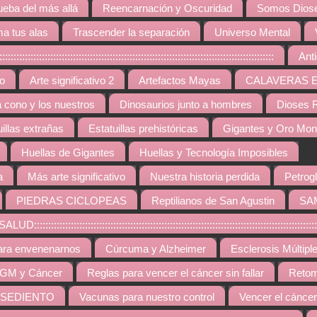
ueba del más allá
Reencarnación y Oscuridad
Somos Diose
a tus alas
Trascender la separación
Universo Mental
:::::::::::::::::::::::::::::::::::::::::::::::::::::::::::::::::::::::::::::::
Ant
vo
Arte significativo 2
Artefactos Mayas
CALAVERAS 
a cono y los nuestros
Dinosaurios junto a hombres
Dioses R
uillas extrañas
Estatuillas prehistóricas
Gigantes y Oro Mo
Huellas de Gigantes
Huellas y Tecnología Imposibles
a
Más arte significativo
Nuestra historia perdida
Petrogl
PIEDRAS CICLOPEAS
Reptilianos de San Agustin
SA
::::::::::::::::::::::::::::::::::::::::::::::::::::::::::::::::::::::::::::::::::::::::
ara envenenarnos
Cúrcuma y Alzheimer
Esclerosis Múltipl
GM y Cáncer
Reglas para vencer el cáncer sin fallar
Retom
 SEDIENTO
Vacunas para nuestro control
Vencer el cáncer