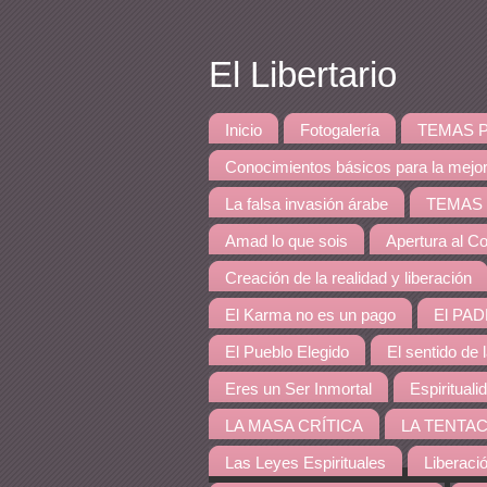
El Libertario
Inicio
Fotogalería
TEMAS PRINCI
Conocimientos básicos para la mejo
La falsa invasión árabe
TEMAS DE 
Amad lo que sois
Apertura al Co
Creación de la realidad y liberación
El Karma no es un pago
El PAD
El Pueblo Elegido
El sentido de 
Eres un Ser Inmortal
Espirituali
LA MASA CRÍTICA
LA TENTAC
Las Leyes Espirituales
Liberaci