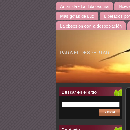
Antártida - La flota oscura
Nueva
Más gotas de Luz
Liberados por
La obsesión con la despoblación
PARA EL DESPERTAR
Buscar en el sitio
Contacto