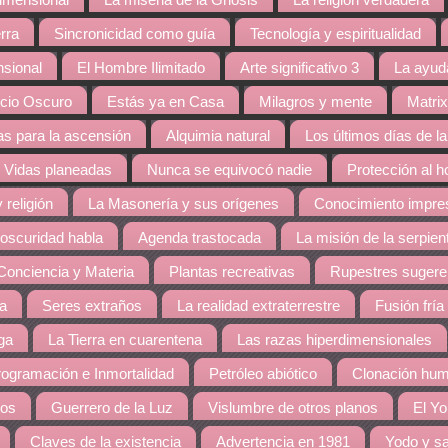
dimensional
La miseria de la Gnosis
La religión verdadera
rra
Sincronicidad como guía
Tecnología y espiritualidad
nsional
El Hombre Ilimitado
Arte significativo 3
La ayud
cio Oscuro
Estás ya en Casa
Milagros y mente
Matrix
s para la ascensión
Alquimia natural
Los últimos días de la
Vidas planeadas
Nunca se equivocó nadie
Protección al 
 religión
La Masonería y sus orígenes
Conocimiento impres
 oscuridad habla
Agenda trastocada
La misión de la serpien
Conciencia y Materia
Plantas recreativas
Rupestres sugere
ra
Seres extraños
La realidad extraterrestre
Fusión fría
ga
La Tierra en cuarentena
Las razas hiperdimensionales
ogramación e Inmortalidad
Petróleo abiótico
Clonación hu
dos
Guerrero de la Luz
Vislumbre de otros planos
El Yo
Claves de la existencia
Advertencia en 1981
Yodo y sa