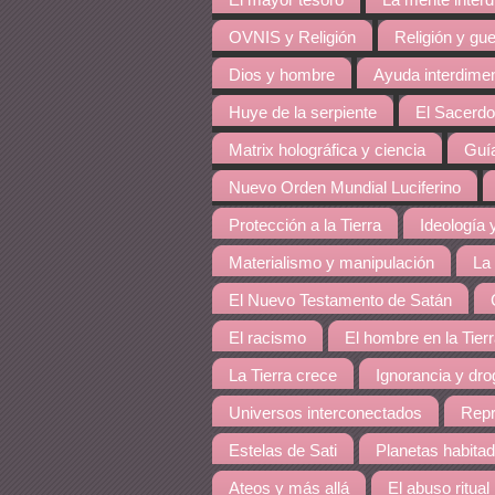
El mayor tesoro
La mente inter
OVNIS y Religión
Religión y gue
Dios y hombre
Ayuda interdime
Huye de la serpiente
El Sacerdo
Matrix holográfica y ciencia
Guía
Nuevo Orden Mundial Luciferino
Protección a la Tierra
Ideología y
Materialismo y manipulación
La
El Nuevo Testamento de Satán
El racismo
El hombre en la Tier
La Tierra crece
Ignorancia y dro
Universos interconectados
Repr
Estelas de Sati
Planetas habita
Ateos y más allá
El abuso ritual