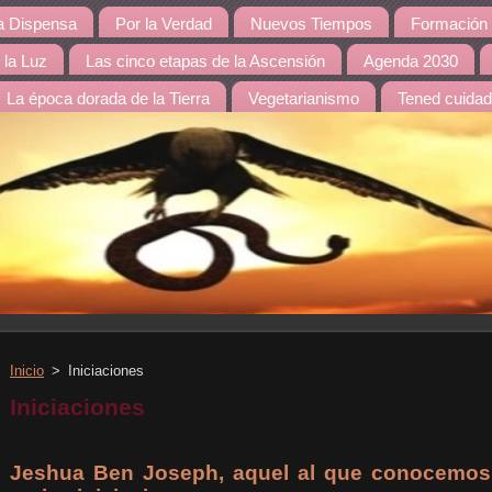
 Dispensa
Por la Verdad
Nuevos Tiempos
Formación 
 la Luz
Las cinco etapas de la Ascensión
Agenda 2030
La época dorada de la Tierra
Vegetarianismo
Tened cuida
Inicio
>
Iniciaciones
Iniciaciones
Jeshua Ben Joseph, aquel al que conocemos