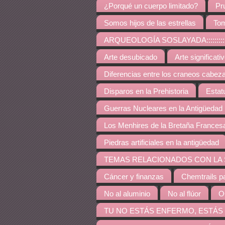
¿Porqué un cuerpo limitado?
Pr
Somos hijos de las estrellas
Tom
ARQUEOLOGÍA SOSLAYADA:::::::::::::::::::::::::::
Arte desubicado
Arte significati
Diferencias entre los craneos cabez
Disparos en la Prehistoria
Estat
Guerras Nucleares en la Antigüedad
Los Menhires de la Bretaña Frances
Piedras artificiales en la antigüedad
TEMAS RELACIONADOS CON LA SALUD::::::::::::::::
Cáncer y finanzas
Chemtrails p
No al aluminio
No al flúor
O
TU NO ESTÁS ENFERMO, ESTÁS