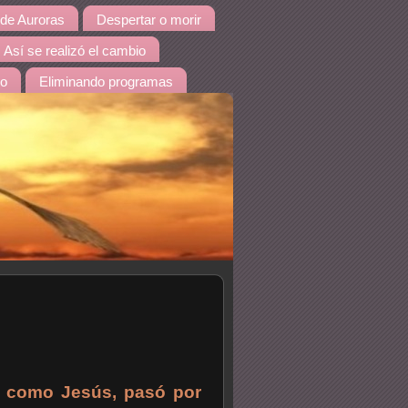
de Auroras
Despertar o morir
Así se realizó el cambio
do
Eliminando programas
 como Jesús, pasó por