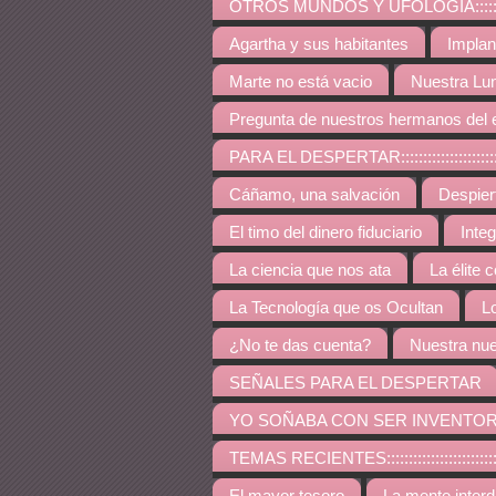
OTROS MUNDOS Y UFOLOGÍA:::::::::::::::::::::::::
Agartha y sus habitantes
Implan
Marte no está vacio
Nuestra Lu
Pregunta de nuestros hermanos del 
PARA EL DESPERTAR:::::::::::::::::::::::::::::::::::
Cáñamo, una salvación
Despie
El timo del dinero fiduciario
Inte
La ciencia que nos ata
La élite 
La Tecnología que os Ocultan
L
¿No te das cuenta?
Nuestra nue
SEÑALES PARA EL DESPERTAR
YO SOÑABA CON SER INVENTO
TEMAS RECIENTES:::::::::::::::::::::::::::::::::::::