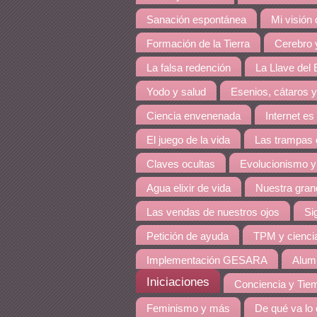
Sanación espontánea
Mi visión
Formación de la Tierra
Cerebro y
La falsa redención
La Llave del E
Yodo y salud
Esenios, cátaros y
Ciencia envenenada
Internet es
El juego de la vida
Las trampas 
Claves ocultas
Evolucionismo y
Agua elixir de vida
Nuestra grand
Las vendas de nuestros ojos
Si
Petición de ayuda
TPM y cienci
Implementación GESARA
Alumi
Iniciaciones
Conciencia y Tie
Feminismo y más
De qué va lo