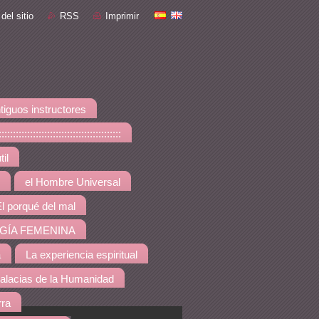
del sitio
RSS
Imprimir
tiguos instructores
::::::::::::::::::::::::::::
il
el Hombre Universal
l porqué del mal
GÍA FEMENINA
a
La experiencia espiritual
alacias de la Humanidad
rra