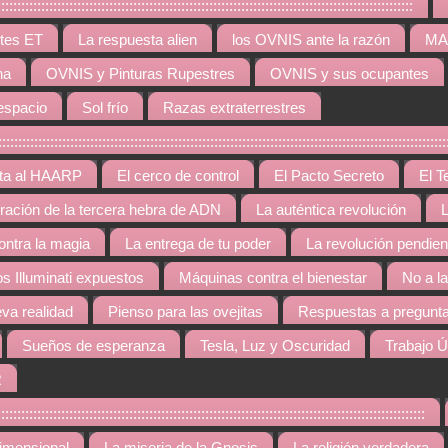
:::::::::::::::::::::::::::::::::::::::::::::::::::::::::::::::::::::::::::::::::::
tes ET
La respuesta alien
los OVNIS ante la razón
MAR
na
OVNIS y Pinturas Rupestres
OVNIS y sus ocupantes
espacio
Sol frío
Razas extraterrestres
::::::::::::::::::::::::::::::::::::::::::::::::::::::::::::::::::::::::::::::::::::::::::::::::::
rta al HAARP
El cerco de control
El Pacto Secreto
El T
gración de la tercera hebra de ADN
La auténtica revolución
L
contra la magia
La entrega de tu poder
La revolución pendien
os Illuminati expuestos
Máquinas contra el bienestar
No a l
va realidad
Pienso para las ovejitas
Respuestas a pregunta
Sueños de esperanza
Tesla, Luz y Oscuridad
Trabajo Ú
R
::::::::::::::::::::::::::::::::::::::::::::::::::::::::::::::::::::::::::::::::::::::::::::::