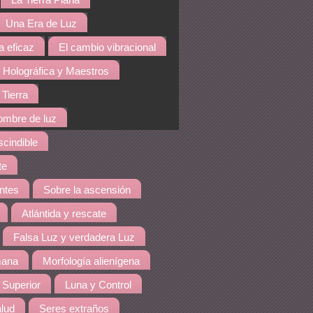
La Tierra Plana
Una Era de Luz
a eficaz
El cambio vibracional
 Holográfica y Maestros
 Tierra
hombre de luz
cindible
te
ntes
Sobre la ascensión
Atlántida y rescate
Falsa Luz y verdadera Luz
mana
Morfología alienígena
 Superior
Luna y Control
lud
Seres extraños