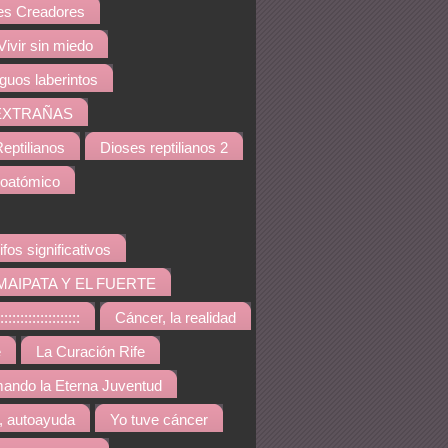
s Creadores
Vivir sin miedo
iguos laberintos
EXTRAÑAS
eptilianos
Dioses reptilianos 2
noatómico
ifos significativos
MAIPATA Y EL FUERTE
::::::::::::::::
Cáncer, la realidad
e
La Curación Rife
ando la Eterna Juventud
, autoayuda
Yo tuve cáncer