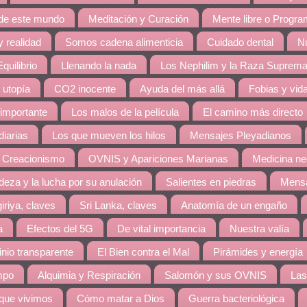
 de este mundo
Meditación y Curación
Mente libre o Progr
 realidad
Somos cadena alimenticia
Cuidado dental
Nu
quilibrio
Llenando la nada
Los Nephilim y la Raza Suprem
 utopía
CO2 inocente
Ayuda del más allá
Fobias y vid
 importante
Los malos de la película
El camino más directo
diarias
Los que mueven los hilos
Mensajes Pleyadianos
 Creacionismo
OVNIS y Apariciones Marianas
Medicina ne
eza y la lucha por su anulación
Salientes en piedras
Mensa
giriya, claves
Sri Lanka, claves
Anatomía de un engaño
a
Efectos del 5G
De vital importancia
Nuestra valía
nio transparente
El Bien contra el Mal
Pirámides y energía
mpo
Alquimia y Respiración
Salomón y sus OVNIS
Las
 que vivimos
Cómo matar a Dios
Guerra bacteriológica