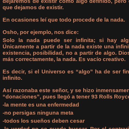
dejaremos de existir como algo definido, pero 
que dejamos de existir.
En ocasiones leí que todo procede de la nada.
Osho, por ejemplo, nos dice:
Solo la nada puede ser infinita; si hay alg
Únicamente a partir de la nada existe una infin
existencia, posibilidad, no a partir de algo. Di
más correctamente, la nada. Es vacío creativo.
Es decir, si el Universo es “algo” ha de ser fi
infinito.
Así razonaba este señor, y se hizo inmensament
“donaciones”, pues llegó a tener 93 Rolls Royc
-la mente es una enfermedad
-no persigas ninguna meta
-todos los sueños deben cesar
-la verdad no se puede buscar. Por el contra