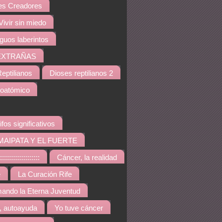
s Creadores
Vivir sin miedo
iguos laberintos
EXTRAÑAS
eptilianos
Dioses reptilianos 2
noatómico
ifos significativos
MAIPATA Y EL FUERTE
::::::::::::::::
Cáncer, la realidad
e
La Curación Rife
ando la Eterna Juventud
, autoayuda
Yo tuve cáncer