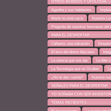
OTROS MUNDOS Y UFOLOGÍA:::::::::::::::::::::::::
Agartha y sus habitantes
Implan
Marte no está vacio
Nuestra Lu
Pregunta de nuestros hermanos del 
PARA EL DESPERTAR:::::::::::::::::::::::::::::::::::
Cáñamo, una salvación
Despie
El timo del dinero fiduciario
Inte
La ciencia que nos ata
La élite 
La Tecnología que os Ocultan
L
¿No te das cuenta?
Nuestra nue
SEÑALES PARA EL DESPERTAR
YO SOÑABA CON SER INVENTO
TEMAS RECIENTES:::::::::::::::::::::::::::::::::::::