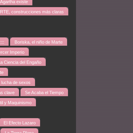
Agartha existe
TE, construcciones más claras
::::
Boriska, el niño de Marte
ercer Imperio
a Ciencia del Engaño
te
a lucha de sexos
s clave
Se Acaba el Tiempo
til y Maquinismo
El Efecto Lazaro