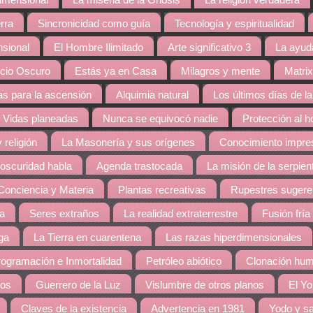
dimensional
La miseria de la Gnosis
La religión verdadera
rra
Sincronicidad como guía
Tecnología y espiritualidad
nsional
El Hombre Ilimitado
Arte significativo 3
La ayud
cio Oscuro
Estás ya en Casa
Milagros y mente
Matrix
s para la ascensión
Alquimia natural
Los últimos días de la
Vidas planeadas
Nunca se equivocó nadie
Protección al 
 religión
La Masonería y sus orígenes
Conocimiento impres
 oscuridad habla
Agenda trastocada
La misión de la serpien
Conciencia y Materia
Plantas recreativas
Rupestres sugere
ra
Seres extraños
La realidad extraterrestre
Fusión fría
ga
La Tierra en cuarentena
Las razas hiperdimensionales
ogramación e Inmortalidad
Petróleo abiótico
Clonación hu
dos
Guerrero de la Luz
Vislumbre de otros planos
El Yo
Claves de la existencia
Advertencia en 1981
Yodo y sa