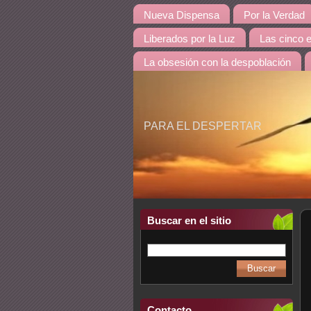
Nueva Dispensa
Por la Verdad
Liberados por la Luz
Las cinco 
La obsesión con la despoblación
PARA EL DESPERTAR
Buscar en el sitio
Contacto