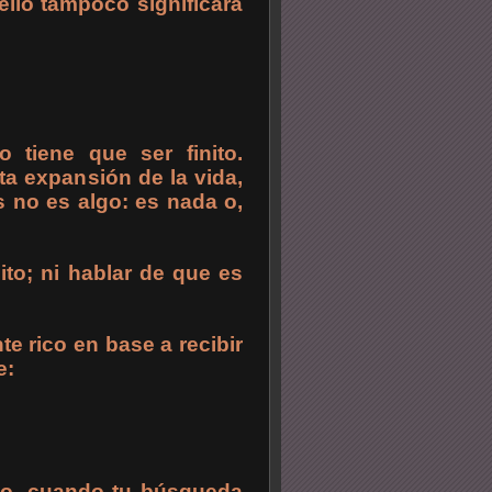
ello tampoco significará
o tiene que ser finito.
ita expansión de la vida,
os no es algo: es nada o,
nito; ni hablar de que es
e rico en base a recibir
e:
rio, cuando tu búsqueda