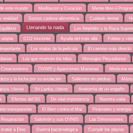
 de este mundo
Meditación y Curación
Mente libre o Progr
 realidad
Somos cadena alimenticia
Cuidado dental
Nu
Llenando la nada
quilibrio
Los Nephilim y la Raza Supr
 utopía
CO2 inocente
Ayuda del más allá
Fobias y vid
 importante
Los malos de la película
El camino más directo
diarias
Los que mueven los hilos
Mensajes Pleyadianos
 Creacionismo
OVNIS y Apariciones Marianas
Medicina ne
eza y la lucha por su anulación
Salientes en piedras
Mensa
giriya, claves
Sri Lanka, claves
Anatomía de un engaño
a
Efectos del 5G
De vital importancia
Nuestra valía
nio transparente
El Bien contra el Mal
Pirámides y energía
 Respiración
Salomón y sus OVNIS
Las Dimensiones
matar a Dios
Guerra bacteriológica
Cumplir los plazos