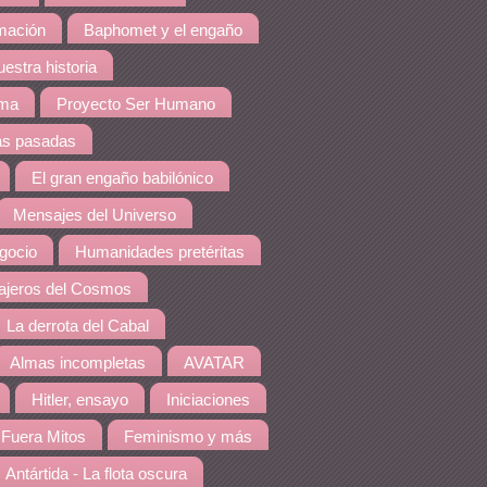
amación
Baphomet y el engaño
estra historia
ema
Proyecto Ser Humano
as pasadas
El gran engaño babilónico
Mensajes del Universo
gocio
Humanidades pretéritas
jeros del Cosmos
La derrota del Cabal
Almas incompletas
AVATAR
Hitler, ensayo
Iniciaciones
Fuera Mitos
Feminismo y más
Antártida - La flota oscura