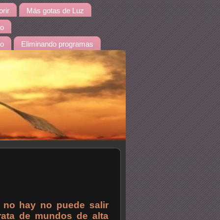
rir
Más gotas de Luz
io
do
Eliminando programas
 no hay no puede salir
trata de mundos de alta