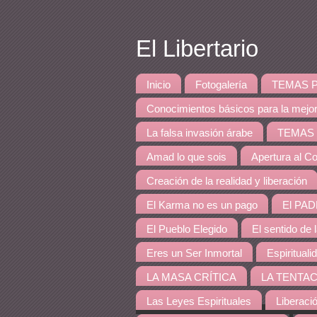
El Libertario
Inicio
Fotogalería
TEMAS PRINCI
Conocimientos básicos para la mejo
La falsa invasión árabe
TEMAS DE 
Amad lo que sois
Apertura al Co
Creación de la realidad y liberación
El Karma no es un pago
El PAD
El Pueblo Elegido
El sentido de 
Eres un Ser Inmortal
Espirituali
LA MASA CRÍTICA
LA TENTAC
Las Leyes Espirituales
Liberaci