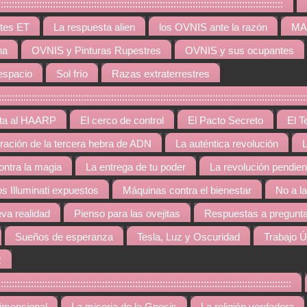
:::::::::::::::::::::::::::::::::::::::::::::::::::::::::::::::::::::::::::::::::::
tes ET
La respuesta alien
los OVNIS ante la razón
MAR
na
OVNIS y Pinturas Rupestres
OVNIS y sus ocupantes
espacio
Sol frío
Razas extraterrestres
::::::::::::::::::::::::::::::::::::::::::::::::::::::::::::::::::::::::::::::::::::::::::::::::::
rta al HAARP
El cerco de control
El Pacto Secreto
El T
gración de la tercera hebra de ADN
La auténtica revolución
L
contra la magia
La entrega de tu poder
La revolución pendien
os Illuminati expuestos
Máquinas contra el bienestar
No a l
va realidad
Pienso para las ovejitas
Respuestas a pregunta
Sueños de esperanza
Tesla, Luz y Oscuridad
Trabajo Ú
R
::::::::::::::::::::::::::::::::::::::::::::::::::::::::::::::::::::::::::::::::::::::::::::::