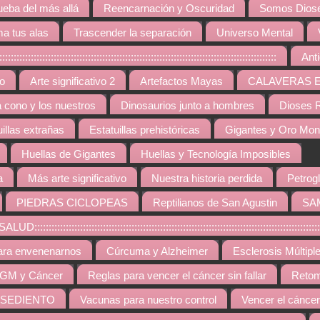
ueba del más allá
Reencarnación y Oscuridad
Somos Diose
a tus alas
Trascender la separación
Universo Mental
:::::::::::::::::::::::::::::::::::::::::::::::::::::::::::::::::::::::::::::::
Ant
vo
Arte significativo 2
Artefactos Mayas
CALAVERAS 
a cono y los nuestros
Dinosaurios junto a hombres
Dioses R
uillas extrañas
Estatuillas prehistóricas
Gigantes y Oro Mo
Huellas de Gigantes
Huellas y Tecnología Imposibles
a
Más arte significativo
Nuestra historia perdida
Petrogl
PIEDRAS CICLOPEAS
Reptilianos de San Agustin
SA
::::::::::::::::::::::::::::::::::::::::::::::::::::::::::::::::::::::::::::::::::::::::
ara envenenarnos
Cúrcuma y Alzheimer
Esclerosis Múltipl
GM y Cáncer
Reglas para vencer el cáncer sin fallar
Retom
 SEDIENTO
Vacunas para nuestro control
Vencer el cáncer