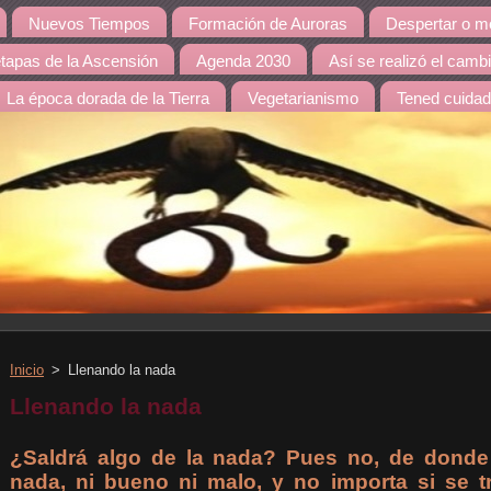
Nuevos Tiempos
Formación de Auroras
Despertar o mo
etapas de la Ascensión
Agenda 2030
Así se realizó el camb
La época dorada de la Tierra
Vegetarianismo
Tened cuida
Inicio
>
Llenando la nada
Llenando la nada
¿Saldrá algo de la nada? Pues no, de donde
nada, ni bueno ni malo, y no importa si se 