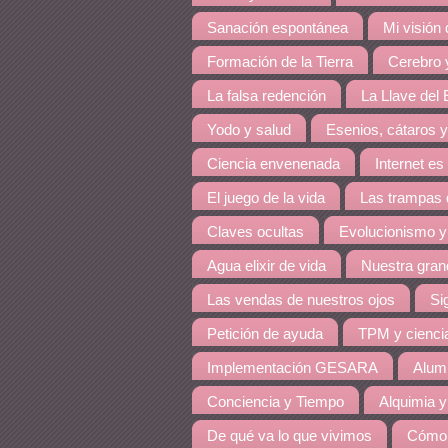
Sanación espontánea
Mi visión
Formación de la Tierra
Cerebro y
La falsa redención
La Llave del E
Yodo y salud
Esenios, cátaros y
Ciencia envenenada
Internet es
El juego de la vida
Las trampas 
Claves ocultas
Evolucionismo y
Agua elixir de vida
Nuestra grand
Las vendas de nuestros ojos
Si
Petición de ayuda
TPM y cienci
Implementación GESARA
Alumi
Conciencia y Tiempo
Alquimia y
De qué va lo que vivimos
Cómo 