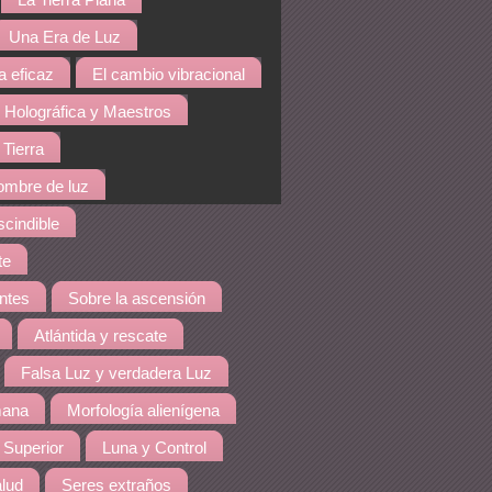
La Tierra Plana
Una Era de Luz
a eficaz
El cambio vibracional
 Holográfica y Maestros
 Tierra
hombre de luz
cindible
te
ntes
Sobre la ascensión
Atlántida y rescate
Falsa Luz y verdadera Luz
mana
Morfología alienígena
 Superior
Luna y Control
lud
Seres extraños