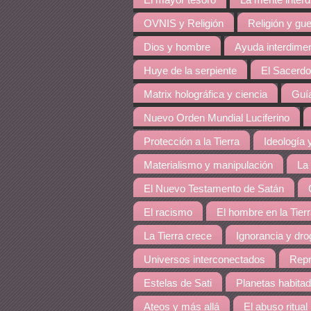
El mayor tesoro
La mente inter
OVNIS y Religión
Religión y gue
Dios y hombre
Ayuda interdime
Huye de la serpiente
El Sacerdo
Matrix holográfica y ciencia
Guía
Nuevo Orden Mundial Luciferino
Protección a la Tierra
Ideología y
Materialismo y manipulación
La
El Nuevo Testamento de Satán
El racismo
El hombre en la Tier
La Tierra crece
Ignorancia y dro
Universos interconectados
Repr
Estelas de Sati
Planetas habita
Ateos y más allá
El abuso ritual