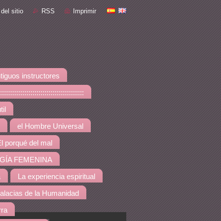
del sitio
RSS
Imprimir
tiguos instructores
::::::::::::::::::::::::::::
il
el Hombre Universal
l porqué del mal
GÍA FEMENINA
a
La experiencia espiritual
alacias de la Humanidad
rra