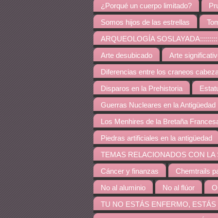
¿Porqué un cuerpo limitado?
Pr
Somos hijos de las estrellas
Tom
ARQUEOLOGÍA SOSLAYADA:::::::::::::::::::::::::::
Arte desubicado
Arte significati
Diferencias entre los craneos cabez
Disparos en la Prehistoria
Estat
Guerras Nucleares en la Antigüedad
Los Menhires de la Bretaña Frances
Piedras artificiales en la antigüedad
TEMAS RELACIONADOS CON LA SALUD::::::::::::::::
Cáncer y finanzas
Chemtrails p
No al aluminio
No al flúor
O
TU NO ESTÁS ENFERMO, ESTÁS