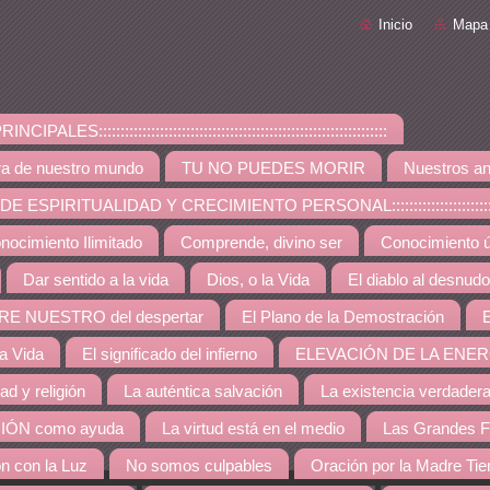
Inicio
Mapa 
PALES::::::::::::::::::::::::::::::::::::::::::::::::::::::::::::::::::
ra de nuestro mundo
TU NO PUEDES MORIR
Nuestros an
ESPIRITUALIDAD Y CRECIMIENTO PERSONAL:::::::::::::::::::::::::::::::::::::
nocimiento Ilimitado
Comprende, divino ser
Conocimiento út
Dar sentido a la vida
Dios, o la Vida
El diablo al desnudo
RE NUESTRO del despertar
El Plano de la Demostración
E
la Vida
El significado del infierno
ELEVACIÓN DE LA ENER
dad y religión
La auténtica salvación
La existencia verdader
IÓN como ayuda
La virtud está en el medio
Las Grandes F
ón con la Luz
No somos culpables
Oración por la Madre Tie