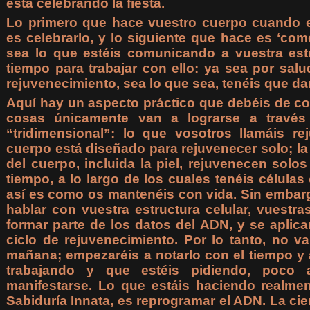
está celebrando la fiesta.
Lo primero que hace vuestro cuerpo cuando 
es celebrarlo, y lo siguiente que hace es ‘com
sea lo que estéis comunicando a vuestra estr
tiempo para trabajar con ello: ya sea por sal
rejuvenecimiento, sea lo que sea, tenéis que da
Aquí hay un aspecto práctico que debéis de c
cosas únicamente van a lograrse a través 
“tridimensional”: lo que vosotros llamáis re
cuerpo está diseñado para rejuvenecer solo; l
del cuerpo, incluida la piel, rejuvenecen solo
tiempo, a lo largo de los cuales tenéis célul
así es como os mantenéis con vida. Sin emba
hablar con vuestra estructura celular, vuestr
formar parte de los datos del ADN, y se aplica
ciclo de rejuvenecimiento. Por lo tanto, no v
mañana; empezaréis a notarlo con el tiempo y 
trabajando y que estéis pidiendo, poco
manifestarse. Lo que estáis haciendo realmen
Sabiduría Innata, es reprogramar el ADN. La cie