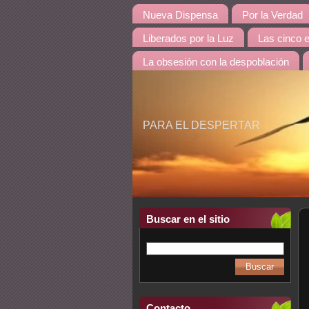
Nueva Dispensa
Por la Verdad
Liberados por la Luz
Las cinco 
La obsesión con la despoblación
PARA EL DESPERTAR
Buscar en el sitio
Contacto