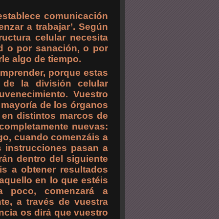
establece comunicación
enzar a trabajar’. Según
uctura celular necesita
ud o por sanación, o por
rle algo de tiempo.
omprender, porque estas
de la división celular
juvenecimiento. Vuestro
a mayoría de los órganos
s en distintos marcos de
as completamente nuevas:
rgo, cuando comenzáis a
as instrucciones pasan a
rán dentro del siguiente
ais a obtener resultados
aquello en lo que estéis
 a poco, comenzará a
te, a través de vuestra
ncia os dirá que vuestro