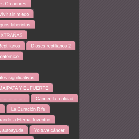
s Creadores
Vivir sin miedo
iguos laberintos
EXTRAÑAS
eptilianos
Dioses reptilianos 2
noatómico
ifos significativos
MAIPATA Y EL FUERTE
::::::::::::::::
Cáncer, la realidad
e
La Curación Rife
ando la Eterna Juventud
, autoayuda
Yo tuve cáncer