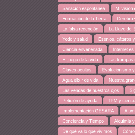
Sanación espontánea
Mi visión
Formación de la Tierra
Cerebro y
La falsa redención
La Llave del E
Yodo y salud
Esenios, cátaros y
Ciencia envenenada
Internet es
El juego de la vida
Las trampas 
Claves ocultas
Evolucionismo y
Agua elixir de vida
Nuestra grand
Las vendas de nuestros ojos
Si
Petición de ayuda
TPM y cienci
Implementación GESARA
Alumi
Conciencia y Tiempo
Alquimia y
De qué va lo que vivimos
Cómo 