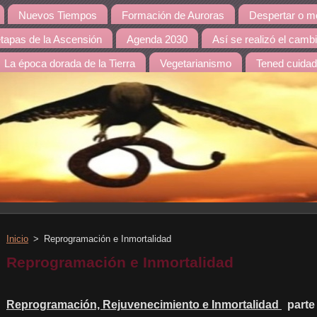
Nuevos Tiempos
Formación de Auroras
Despertar o mo
etapas de la Ascensión
Agenda 2030
Así se realizó el camb
La época dorada de la Tierra
Vegetarianismo
Tened cuida
Inicio
>
Reprogramación e Inmortalidad
Reprogramación e Inmortalidad
Reprogramación, Rejuvenecimiento e Inmortalidad
parte 