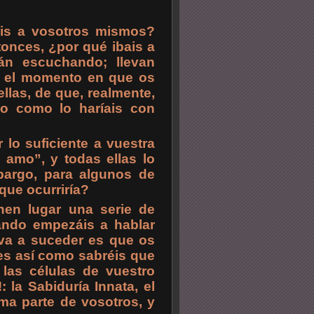
íais a vosotros mismos?
tonces, ¿por qué ibais a
tán escuchando; llevan
o el momento en que os
ellas, de que, realmente,
lo como lo haríais con
 lo suficiente a vuestra
 amo”, y todas ellas lo
bargo, para algunos de
 que ocurriría?
nen lugar una serie de
ando empezáis a hablar
 va a suceder es que os
es así como sabréis que
 las células de vuestro
 la Sabiduría Innata, el
rma parte de vosotros, y