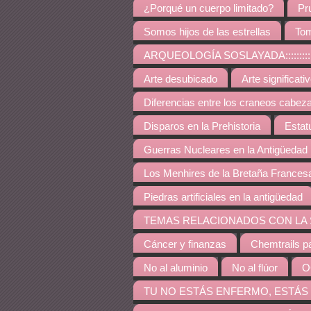
¿Porqué un cuerpo limitado?
Pr
Somos hijos de las estrellas
Tom
ARQUEOLOGÍA SOSLAYADA:::::::::::::::::::::::::::
Arte desubicado
Arte significati
Diferencias entre los craneos cabez
Disparos en la Prehistoria
Estat
Guerras Nucleares en la Antigüedad
Los Menhires de la Bretaña Frances
Piedras artificiales en la antigüedad
TEMAS RELACIONADOS CON LA SALUD::::::::::::::::
Cáncer y finanzas
Chemtrails p
No al aluminio
No al flúor
O
TU NO ESTÁS ENFERMO, ESTÁS