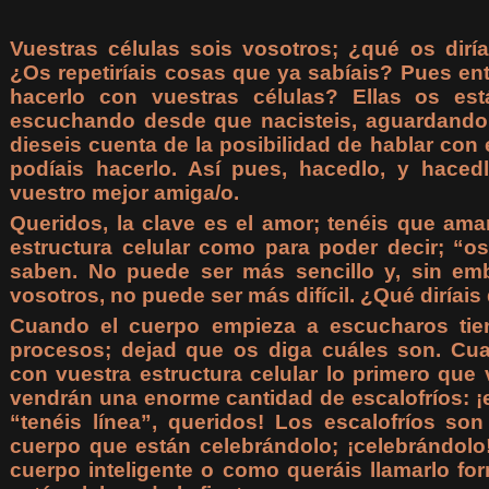
Vuestras células sois vosotros; ¿qué os dir
¿Os repetiríais cosas que ya sabíais? Pues en
hacerlo con vuestras células? Ellas os es
escuchando desde que nacisteis, aguardand
dieseis cuenta de la posibilidad de hablar con 
podíais hacerlo. Así pues, hacedlo, y haced
vuestro mejor amiga/o.
Queridos, la clave es el amor; tenéis que amar
estructura celular como para poder decir; “os
saben. No puede ser más sencillo y, sin em
vosotros, no puede ser más difícil. ¿Qué diríais
Cuando el cuerpo empieza a escucharos tie
procesos; dejad que os diga cuáles son. Cu
con vuestra estructura celular lo primero que
vendrán una enorme cantidad de escalofríos: ¡
“tenéis línea”, queridos! Los escalofríos son
cuerpo que están celebrándolo; ¡celebrándolo!:
cuerpo inteligente o como queráis llamarlo fo