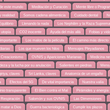
 de este mundo
Meditación y Curación
Mente libre o Progr
 realidad
Somos cadena alimenticia
Cuidado dental
Nu
quilibrio
Llenando la nada
Los Nephilim y la Raza Suprem
 utopía
CO2 inocente
Ayuda del más allá
Fobias y vid
 importante
Los malos de la película
El camino más directo
diarias
Los que mueven los hilos
Mensajes Pleyadianos
 Creacionismo
OVNIS y Apariciones Marianas
Medicina ne
eza y la lucha por su anulación
Salientes en piedras
Mensa
giriya, claves
Sri Lanka, claves
Anatomía de un engaño
a
Efectos del 5G
De vital importancia
Nuestra valía
nio transparente
El Bien contra el Mal
Pirámides y energía
 Respiración
Salomón y sus OVNIS
Las Dimensiones
matar a Dios
Guerra bacteriológica
Cumplir los plazos