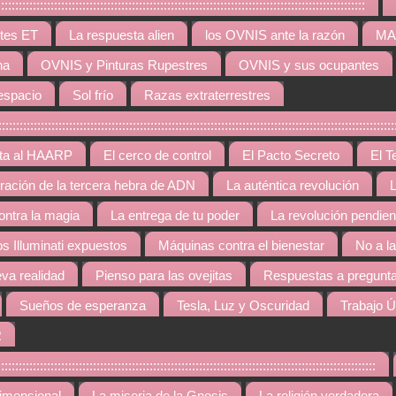
:::::::::::::::::::::::::::::::::::::::::::::::::::::::::::::::::::::::::::::::::::
tes ET
La respuesta alien
los OVNIS ante la razón
MAR
na
OVNIS y Pinturas Rupestres
OVNIS y sus ocupantes
espacio
Sol frío
Razas extraterrestres
::::::::::::::::::::::::::::::::::::::::::::::::::::::::::::::::::::::::::::::::::::::::::::::::::
rta al HAARP
El cerco de control
El Pacto Secreto
El T
gración de la tercera hebra de ADN
La auténtica revolución
L
contra la magia
La entrega de tu poder
La revolución pendien
os Illuminati expuestos
Máquinas contra el bienestar
No a l
va realidad
Pienso para las ovejitas
Respuestas a pregunta
Sueños de esperanza
Tesla, Luz y Oscuridad
Trabajo Ú
R
::::::::::::::::::::::::::::::::::::::::::::::::::::::::::::::::::::::::::::::::::::::::::::::