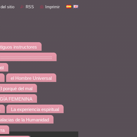
del sitio
RSS
Imprimir
tiguos instructores
::::::::::::::::::::::::::::
il
el Hombre Universal
l porqué del mal
GÍA FEMENINA
a
La experiencia espiritual
alacias de la Humanidad
rra