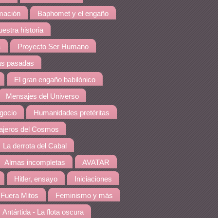
amación
Baphomet y el engaño
estra historia
a
Proyecto Ser Humano
as pasadas
El gran engaño babilónico
Mensajes del Universo
gocio
Humanidades pretéritas
jeros del Cosmos
La derrota del Cabal
Almas incompletas
AVATAR
Hitler, ensayo
Iniciaciones
Fuera Mitos
Feminismo y más
Antártida - La flota oscura