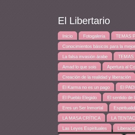
El Libertario
Inicio
Fotogalería
TEMAS PRINCI
Conocimientos básicos para la mejo
La falsa invasión árabe
TEMAS DE 
Amad lo que sois
Apertura al Co
Creación de la realidad y liberación
El Karma no es un pago
El PAD
El Pueblo Elegido
El sentido de 
Eres un Ser Inmortal
Espirituali
LA MASA CRÍTICA
LA TENTAC
Las Leyes Espirituales
Liberaci