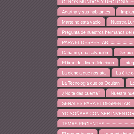
OTROS MUNDOS Y UFOLOGÍA:::::::::::::::::::::::::
Agartha y sus habitantes
Implan
Marte no está vacio
Nuestra Lu
Pregunta de nuestros hermanos del 
PARA EL DESPERTAR:::::::::::::::::::::::::::::::::::
Cáñamo, una salvación
Despie
El timo del dinero fiduciario
Inte
La ciencia que nos ata
La élite 
La Tecnología que os Ocultan
L
¿No te das cuenta?
Nuestra nue
SEÑALES PARA EL DESPERTAR
YO SOÑABA CON SER INVENTO
TEMAS RECIENTES:::::::::::::::::::::::::::::::::::::