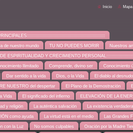
Inicio
Mapa 
PALES::::::::::::::::::::::::::::::::::::::::::::::::::::::::::::::::::
ra de nuestro mundo
TU NO PUEDES MORIR
Nuestros an
ESPIRITUALIDAD Y CRECIMIENTO PERSONAL:::::::::::::::::::::::::::::::::::::
nocimiento Ilimitado
Comprende, divino ser
Conocimiento út
Dar sentido a la vida
Dios, o la Vida
El diablo al desnudo
RE NUESTRO del despertar
El Plano de la Demostración
E
la Vida
El significado del infierno
ELEVACIÓN DE LA ENER
dad y religión
La auténtica salvación
La existencia verdader
IÓN como ayuda
La virtud está en el medio
Las Grandes F
ón con la Luz
No somos culpables
Oración por la Madre Tie