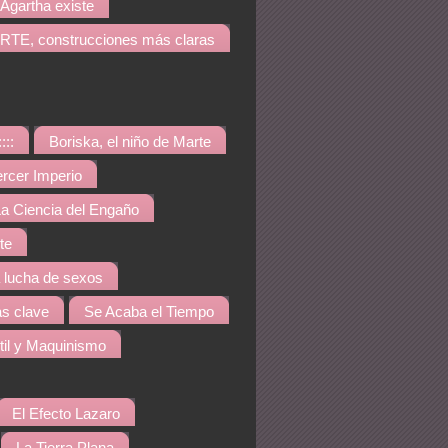
Agartha existe
TE, construcciones más claras
::::
Boriska, el niño de Marte
ercer Imperio
a Ciencia del Engaño
te
a lucha de sexos
s clave
Se Acaba el Tiempo
til y Maquinismo
El Efecto Lazaro