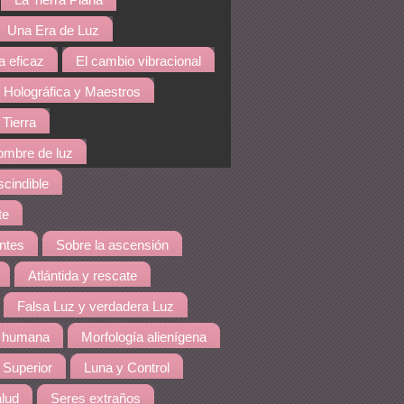
La Tierra Plana
Una Era de Luz
a eficaz
El cambio vibracional
 Holográfica y Maestros
 Tierra
hombre de luz
cindible
te
ntes
Sobre la ascensión
Atlántida y rescate
Falsa Luz y verdadera Luz
n humana
Morfología alienígena
 Superior
Luna y Control
lud
Seres extraños