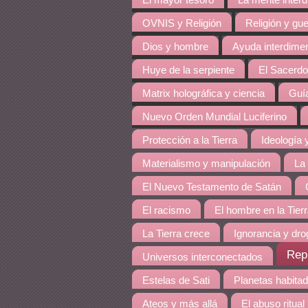
El mayor tesoro
La mente inter
OVNIS y Religión
Religión y gue
Dios y hombre
Ayuda interdime
Huye de la serpiente
El Sacerdo
Matrix holográfica y ciencia
Guía
Nuevo Orden Mundial Luciferino
Protección a la Tierra
Ideología y
Materialismo y manipulación
La
El Nuevo Testamento de Satán
El racismo
El hombre en la Tier
La Tierra crece
Ignorancia y dro
Rep
Universos interconectados
Estelas de Sati
Planetas habita
Ateos y más allá
El abuso ritual