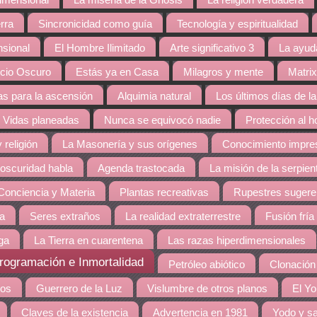
dimensional
La miseria de la Gnosis
La religión verdadera
rra
Sincronicidad como guía
Tecnología y espiritualidad
nsional
El Hombre Ilimitado
Arte significativo 3
La ayud
cio Oscuro
Estás ya en Casa
Milagros y mente
Matrix
s para la ascensión
Alquimia natural
Los últimos días de la
Vidas planeadas
Nunca se equivocó nadie
Protección al 
 religión
La Masonería y sus orígenes
Conocimiento impres
 oscuridad habla
Agenda trastocada
La misión de la serpien
Conciencia y Materia
Plantas recreativas
Rupestres sugere
ra
Seres extraños
La realidad extraterrestre
Fusión fría
ga
La Tierra en cuarentena
Las razas hiperdimensionales
rogramación e Inmortalidad
Petróleo abiótico
Clonació
dos
Guerrero de la Luz
Vislumbre de otros planos
El Yo
Claves de la existencia
Advertencia en 1981
Yodo y sa