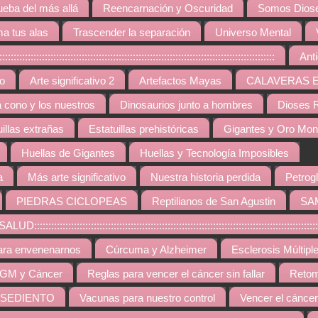
ueba del más allá
Reencarnación y Oscuridad
Somos Diose
a tus alas
Trascender la separación
Universo Mental
:::::::::::::::::::::::::::::::::::::::::::::::::::::::::::::::::::::::::::::::
Ant
vo
Arte significativo 2
Artefactos Mayas
CALAVERAS 
a cono y los nuestros
Dinosaurios junto a hombres
Dioses R
uillas extrañas
Estatuillas prehistóricas
Gigantes y Oro Mo
Huellas de Gigantes
Huellas y Tecnología Imposibles
a
Más arte significativo
Nuestra historia perdida
Petrogl
PIEDRAS CICLOPEAS
Reptilianos de San Agustin
SA
::::::::::::::::::::::::::::::::::::::::::::::::::::::::::::::::::::::::::::::::::::::::
ara envenenarnos
Cúrcuma y Alzheimer
Esclerosis Múltipl
GM y Cáncer
Reglas para vencer el cáncer sin fallar
Retom
 SEDIENTO
Vacunas para nuestro control
Vencer el cáncer