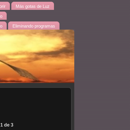
rir
Más gotas de Luz
io
do
Eliminando programas
1 de 3