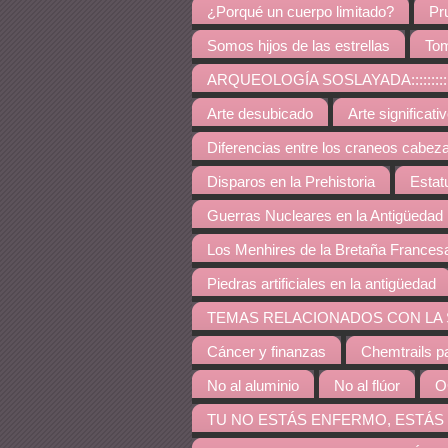
¿Porqué un cuerpo limitado?
Pr
Somos hijos de las estrellas
Tom
ARQUEOLOGÍA SOSLAYADA:::::::::::::::::::::::::::
Arte desubicado
Arte significati
Diferencias entre los craneos cabez
Disparos en la Prehistoria
Estat
Guerras Nucleares en la Antigüedad
Los Menhires de la Bretaña Frances
Piedras artificiales en la antigüedad
TEMAS RELACIONADOS CON LA SALUD::::::::::::::::
Cáncer y finanzas
Chemtrails p
No al aluminio
No al flúor
O
TU NO ESTÁS ENFERMO, ESTÁS