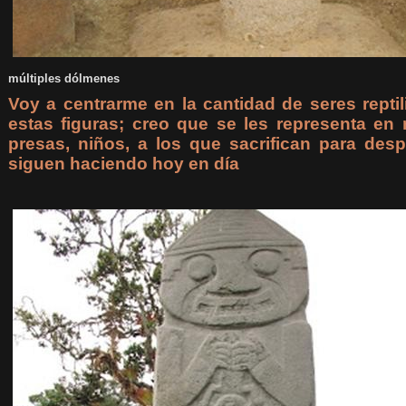
múltiples dólmenes
Voy a centrarme en la cantidad de seres repti
estas figuras; creo que se les representa e
presas, niños, a los que sacrifican para de
siguen haciendo hoy en día