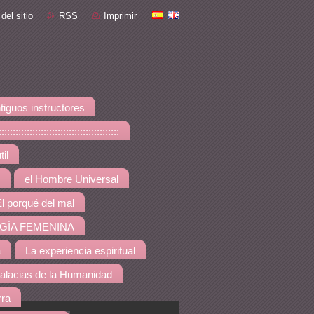
del sitio
RSS
Imprimir
tiguos instructores
::::::::::::::::::::::::::::
il
el Hombre Universal
l porqué del mal
GÍA FEMENINA
a
La experiencia espiritual
alacias de la Humanidad
rra