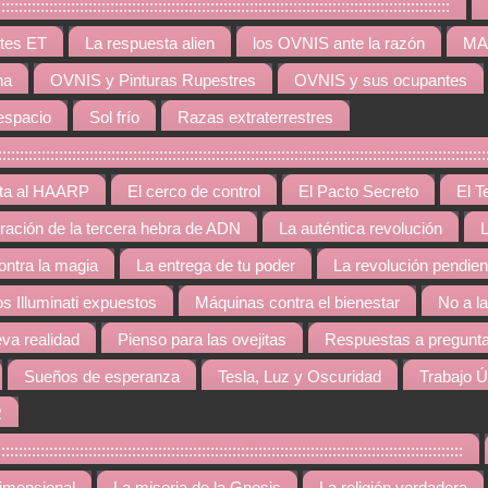
:::::::::::::::::::::::::::::::::::::::::::::::::::::::::::::::::::::::::::::::::::
tes ET
La respuesta alien
los OVNIS ante la razón
MAR
na
OVNIS y Pinturas Rupestres
OVNIS y sus ocupantes
espacio
Sol frío
Razas extraterrestres
::::::::::::::::::::::::::::::::::::::::::::::::::::::::::::::::::::::::::::::::::::::::::::::::::
rta al HAARP
El cerco de control
El Pacto Secreto
El T
gración de la tercera hebra de ADN
La auténtica revolución
L
contra la magia
La entrega de tu poder
La revolución pendien
os Illuminati expuestos
Máquinas contra el bienestar
No a l
va realidad
Pienso para las ovejitas
Respuestas a pregunta
Sueños de esperanza
Tesla, Luz y Oscuridad
Trabajo Ú
R
::::::::::::::::::::::::::::::::::::::::::::::::::::::::::::::::::::::::::::::::::::::::::::::