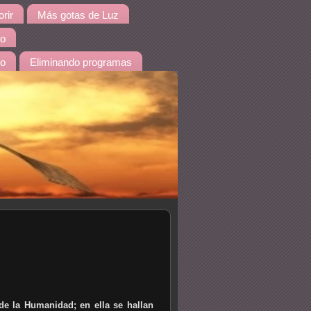
rir
Más gotas de Luz
io
do
Eliminando programas
 la Humanidad; en ella se hallan