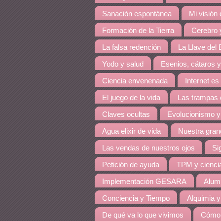
Sanación espontánea
Mi visión
Formación de la Tierra
Cerebro y
La falsa redención
La Llave del E
Yodo y salud
Esenios, cátaros y
Ciencia envenenada
Internet es
El juego de la vida
Las trampas 
Claves ocultas
Evolucionismo y
Agua elixir de vida
Nuestra grand
Las vendas de nuestros ojos
Si
Petición de ayuda
TPM y cienci
Implementación GESARA
Alumi
Conciencia y Tiempo
Alquimia y
De qué va lo que vivimos
Cómo 