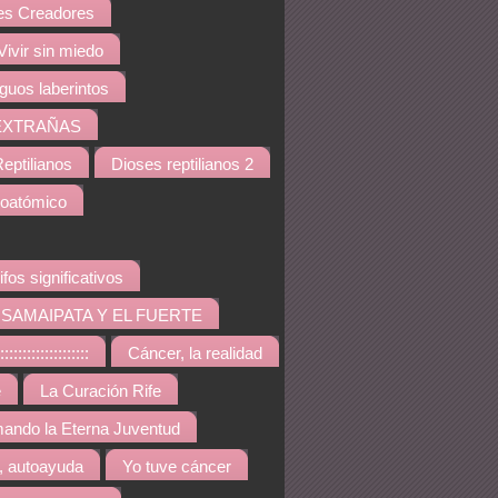
s Creadores
Vivir sin miedo
iguos laberintos
EXTRAÑAS
eptilianos
Dioses reptilianos 2
noatómico
ifos significativos
SAMAIPATA Y EL FUERTE
::::::::::::::::
Cáncer, la realidad
e
La Curación Rife
ando la Eterna Juventud
, autoayuda
Yo tuve cáncer