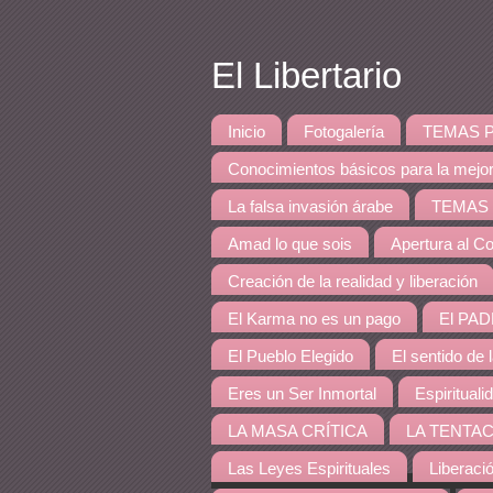
El Libertario
Inicio
Fotogalería
TEMAS PRINCI
Conocimientos básicos para la mejo
La falsa invasión árabe
TEMAS DE 
Amad lo que sois
Apertura al Co
Creación de la realidad y liberación
El Karma no es un pago
El PAD
El Pueblo Elegido
El sentido de 
Eres un Ser Inmortal
Espirituali
LA MASA CRÍTICA
LA TENTAC
Las Leyes Espirituales
Liberaci