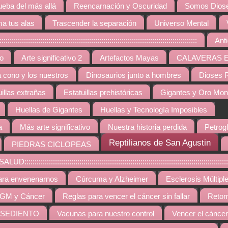
ueba del más allá
Reencarnación y Oscuridad
Somos Diose
a tus alas
Trascender la separación
Universo Mental
:::::::::::::::::::::::::::::::::::::::::::::::::::::::::::::::::::::::::::::::
Ant
vo
Arte significativo 2
Artefactos Mayas
CALAVERAS 
a cono y los nuestros
Dinosaurios junto a hombres
Dioses R
uillas extrañas
Estatuillas prehistóricas
Gigantes y Oro Mo
Huellas de Gigantes
Huellas y Tecnología Imposibles
a
Más arte significativo
Nuestra historia perdida
Petrogl
Reptilianos de San Agustin
PIEDRAS CICLOPEAS
::::::::::::::::::::::::::::::::::::::::::::::::::::::::::::::::::::::::::::::::::::::::
ara envenenarnos
Cúrcuma y Alzheimer
Esclerosis Múltipl
GM y Cáncer
Reglas para vencer el cáncer sin fallar
Retom
 SEDIENTO
Vacunas para nuestro control
Vencer el cáncer