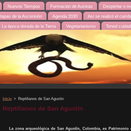
Nuevos Tiempos
Formación de Auroras
Despertar o mo
etapas de la Ascensión
Agenda 2030
Así se realizó el camb
La época dorada de la Tierra
Vegetarianismo
Tened cuida
Inicio
>
Reptilianos de San Agustin
Reptilianos de San Agustín
La zona arqueológica de San Agustín, Colombia, es Patrimonio de