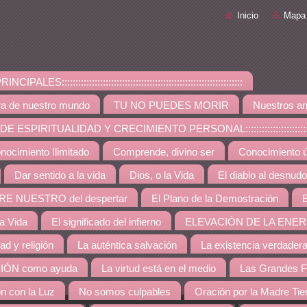
Inicio
Mapa 
PALES::::::::::::::::::::::::::::::::::::::::::::::::::::::::::::::::::
ra de nuestro mundo
TU NO PUEDES MORIR
Nuestros an
ESPIRITUALIDAD Y CRECIMIENTO PERSONAL:::::::::::::::::::::::::::::::::::::
nocimiento Ilimitado
Comprende, divino ser
Conocimiento út
Dar sentido a la vida
Dios, o la Vida
El diablo al desnudo
RE NUESTRO del despertar
El Plano de la Demostración
E
la Vida
El significado del infierno
ELEVACIÓN DE LA ENER
dad y religión
La auténtica salvación
La existencia verdader
IÓN como ayuda
La virtud está en el medio
Las Grandes F
ón con la Luz
No somos culpables
Oración por la Madre Tie