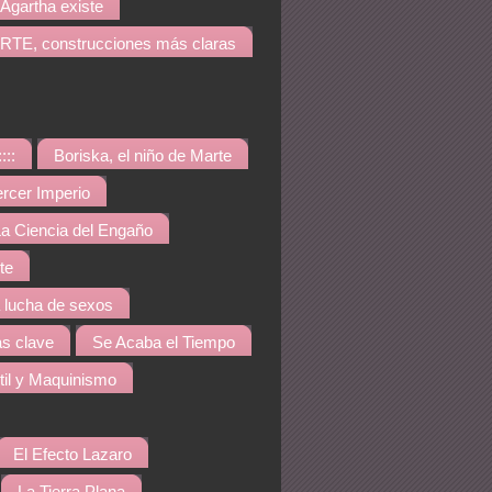
Agartha existe
TE, construcciones más claras
::::
Boriska, el niño de Marte
ercer Imperio
a Ciencia del Engaño
te
a lucha de sexos
s clave
Se Acaba el Tiempo
til y Maquinismo
El Efecto Lazaro