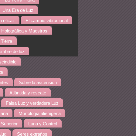
La Tierra Plana
Una Era de Luz
a eficaz
El cambio vibracional
 Holográfica y Maestros
 Tierra
hombre de luz
cindible
te
ntes
Sobre la ascensión
Atlántida y rescate
Falsa Luz y verdadera Luz
mana
Morfología alienígena
 Superior
Luna y Control
lud
Seres extraños