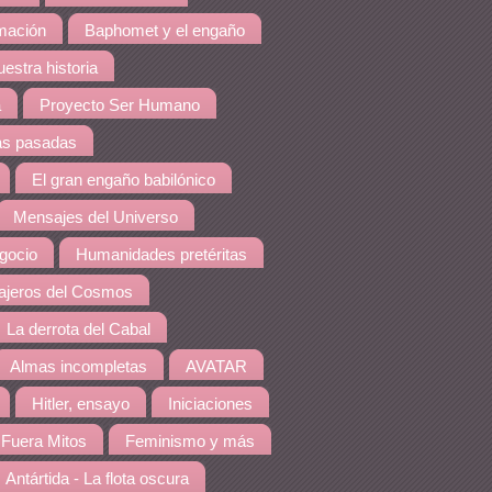
amación
Baphomet y el engaño
estra historia
a
Proyecto Ser Humano
as pasadas
El gran engaño babilónico
Mensajes del Universo
gocio
Humanidades pretéritas
jeros del Cosmos
La derrota del Cabal
Almas incompletas
AVATAR
Hitler, ensayo
Iniciaciones
Fuera Mitos
Feminismo y más
Antártida - La flota oscura