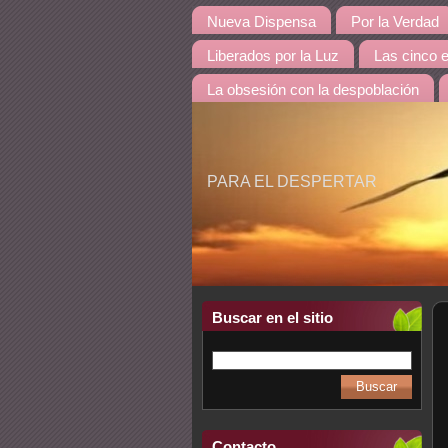
Nueva Dispensa
Por la Verdad
Liberados por la Luz
Las cinco 
La obsesión con la despoblación
PARA EL DESPERTAR
Buscar en el sitio
Contacto