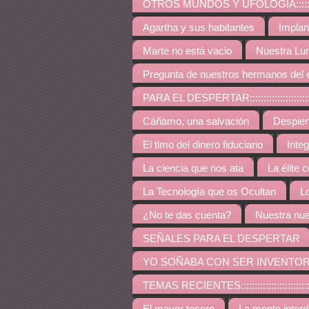
OTROS MUNDOS Y UFOLOGÍA:::::::::::::::::::::::::
Agartha y sus habitantes
Implan
Marte no está vacio
Nuestra Lu
Pregunta de nuestros hermanos del 
PARA EL DESPERTAR:::::::::::::::::::::::::::::::::::
Cáñamo, una salvación
Despie
El timo del dinero fiduciario
Inte
La ciencia que nos ata
La élite 
La Tecnología que os Ocultan
L
¿No te das cuenta?
Nuestra nue
SEÑALES PARA EL DESPERTAR
YO SOÑABA CON SER INVENTO
TEMAS RECIENTES:::::::::::::::::::::::::::::::::::::