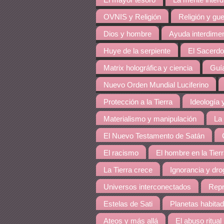
El mayor tesoro
La mente inter
OVNIS y Religión
Religión y gue
Dios y hombre
Ayuda interdime
Huye de la serpiente
El Sacerdo
Matrix holográfica y ciencia
Guía
Nuevo Orden Mundial Luciferino
Protección a la Tierra
Ideología y
Materialismo y manipulación
La
El Nuevo Testamento de Satán
El racismo
El hombre en la Tier
La Tierra crece
Ignorancia y dro
Universos interconectados
Repr
Estelas de Sati
Planetas habita
Ateos y más allá
El abuso ritual