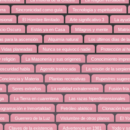
dimensional
La miseria de la Gnosis
La religión verdadera
rra
Sincronicidad como guía
Tecnología y espiritualidad
nsional
El Hombre Ilimitado
Arte significativo 3
La ayud
cio Oscuro
Estás ya en Casa
Milagros y mente
Matrix
s para la ascensión
Alquimia natural
Los últimos días de la
Vidas planeadas
Nunca se equivocó nadie
Protección al 
 religión
La Masonería y sus orígenes
Conocimiento impres
 oscuridad habla
Agenda trastocada
La misión de la serpien
Conciencia y Materia
Plantas recreativas
Rupestres sugere
ra
Seres extraños
La realidad extraterrestre
Fusión fría
ga
La Tierra en cuarentena
Las razas hiperdimensionales
ogramación e Inmortalidad
Petróleo abiótico
Clonación hu
dos
Guerrero de la Luz
Vislumbre de otros planos
El Yo
Claves de la existencia
Advertencia en 1981
Yodo y sa