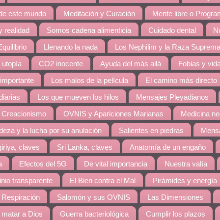
 de este mundo
Meditación y Curación
Mente libre o Progr
 realidad
Somos cadena alimenticia
Cuidado dental
Nu
quilibrio
Llenando la nada
Los Nephilim y la Raza Suprem
 utopía
CO2 inocente
Ayuda del más allá
Fobias y vid
 importante
Los malos de la película
El camino más directo
diarias
Los que mueven los hilos
Mensajes Pleyadianos
 Creacionismo
OVNIS y Apariciones Marianas
Medicina ne
eza y la lucha por su anulación
Salientes en piedras
Mensa
giriya, claves
Sri Lanka, claves
Anatomía de un engaño
a
Efectos del 5G
De vital importancia
Nuestra valía
nio transparente
El Bien contra el Mal
Pirámides y energía
 Respiración
Salomón y sus OVNIS
Las Dimensiones
matar a Dios
Guerra bacteriológica
Cumplir los plazos