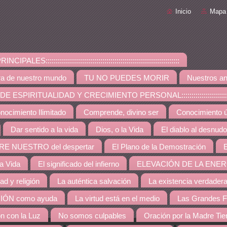
Inicio
Mapa 
PALES::::::::::::::::::::::::::::::::::::::::::::::::::::::::::::::::::
ra de nuestro mundo
TU NO PUEDES MORIR
Nuestros an
ESPIRITUALIDAD Y CRECIMIENTO PERSONAL:::::::::::::::::::::::::::::::::::::
nocimiento Ilimitado
Comprende, divino ser
Conocimiento út
Dar sentido a la vida
Dios, o la Vida
El diablo al desnudo
RE NUESTRO del despertar
El Plano de la Demostración
E
la Vida
El significado del infierno
ELEVACIÓN DE LA ENER
dad y religión
La auténtica salvación
La existencia verdader
IÓN como ayuda
La virtud está en el medio
Las Grandes F
ón con la Luz
No somos culpables
Oración por la Madre Tie