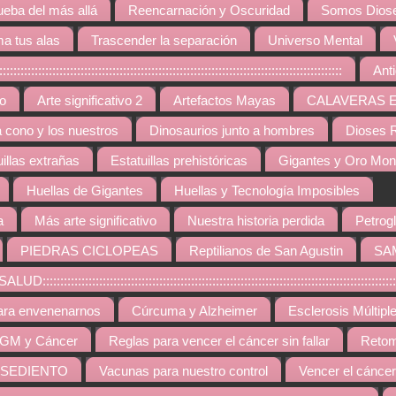
ueba del más allá
Reencarnación y Oscuridad
Somos Diose
a tus alas
Trascender la separación
Universo Mental
:::::::::::::::::::::::::::::::::::::::::::::::::::::::::::::::::::::::::::::::
Ant
vo
Arte significativo 2
Artefactos Mayas
CALAVERAS 
a cono y los nuestros
Dinosaurios junto a hombres
Dioses R
uillas extrañas
Estatuillas prehistóricas
Gigantes y Oro Mo
Huellas de Gigantes
Huellas y Tecnología Imposibles
a
Más arte significativo
Nuestra historia perdida
Petrogl
PIEDRAS CICLOPEAS
Reptilianos de San Agustin
SA
::::::::::::::::::::::::::::::::::::::::::::::::::::::::::::::::::::::::::::::::::::::::
ara envenenarnos
Cúrcuma y Alzheimer
Esclerosis Múltipl
GM y Cáncer
Reglas para vencer el cáncer sin fallar
Retom
 SEDIENTO
Vacunas para nuestro control
Vencer el cáncer