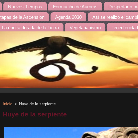
Nuevos Tiempos
Formación de Auroras
Despertar o mo
etapas de la Ascensión
Agenda 2030
Así se realizó el camb
La época dorada de la Tierra
Vegetarianismo
Tened cuida
Inicio
>
Huye de la serpiente
Huye de la serpiente