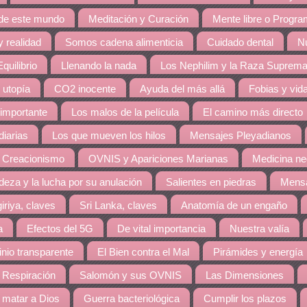
 de este mundo
Meditación y Curación
Mente libre o Progr
 realidad
Somos cadena alimenticia
Cuidado dental
Nu
quilibrio
Llenando la nada
Los Nephilim y la Raza Suprem
 utopía
CO2 inocente
Ayuda del más allá
Fobias y vid
 importante
Los malos de la película
El camino más directo
diarias
Los que mueven los hilos
Mensajes Pleyadianos
 Creacionismo
OVNIS y Apariciones Marianas
Medicina ne
eza y la lucha por su anulación
Salientes en piedras
Mensa
giriya, claves
Sri Lanka, claves
Anatomía de un engaño
a
Efectos del 5G
De vital importancia
Nuestra valía
nio transparente
El Bien contra el Mal
Pirámides y energía
 Respiración
Salomón y sus OVNIS
Las Dimensiones
matar a Dios
Guerra bacteriológica
Cumplir los plazos