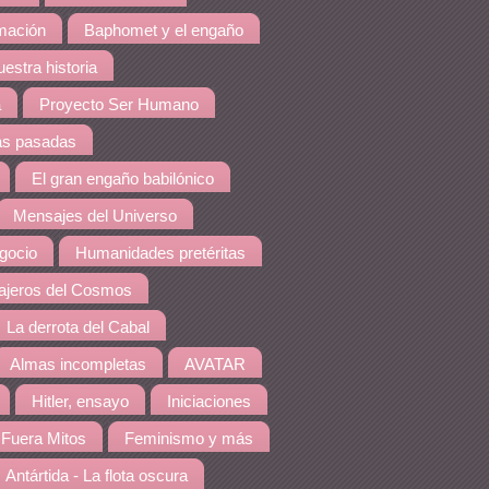
amación
Baphomet y el engaño
estra historia
a
Proyecto Ser Humano
as pasadas
El gran engaño babilónico
Mensajes del Universo
gocio
Humanidades pretéritas
jeros del Cosmos
La derrota del Cabal
Almas incompletas
AVATAR
Hitler, ensayo
Iniciaciones
Fuera Mitos
Feminismo y más
Antártida - La flota oscura