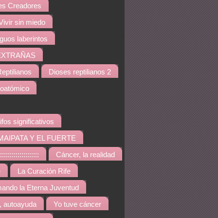
s Creadores
Vivir sin miedo
iguos laberintos
EXTRAÑAS
eptilianos
Dioses reptilianos 2
noatómico
ifos significativos
MAIPATA Y EL FUERTE
::::::::::::::::
Cáncer, la realidad
e
La Curación Rife
ando la Eterna Juventud
, autoayuda
Yo tuve cáncer