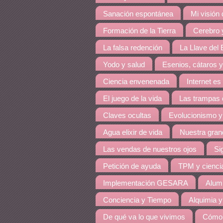
Sanación espontánea
Mi visión
Formación de la Tierra
Cerebro y
La falsa redención
La Llave del E
Yodo y salud
Esenios, cátaros y
Ciencia envenenada
Internet es
El juego de la vida
Las trampas 
Claves ocultas
Evolucionismo y
Agua elixir de vida
Nuestra grand
Las vendas de nuestros ojos
Si
Petición de ayuda
TPM y cienci
Implementación GESARA
Alumi
Conciencia y Tiempo
Alquimia y
De qué va lo que vivimos
Cómo 