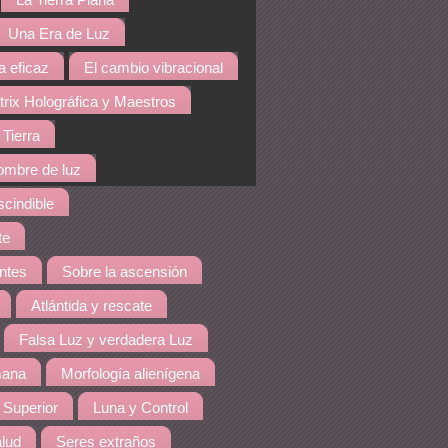
La Tierra Plana
Una Era de Luz
a eficaz
El cambio vibracional
rix Holográfica y Maestros
 Tierra
hombre de luz
cindible
te
ntes
Sobre la ascensión
Atlántida y rescate
Falsa Luz y verdadera Luz
mana
Morfología alienígena
 Superior
Luna y Control
lud
Seres extraños