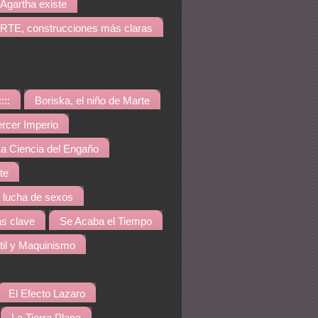
Agartha existe
TE, construcciones más claras
::::
Boriska, el niño de Marte
ercer Imperio
a Ciencia del Engaño
te
a lucha de sexos
s clave
Se Acaba el Tiempo
til y Maquinismo
El Efecto Lazaro