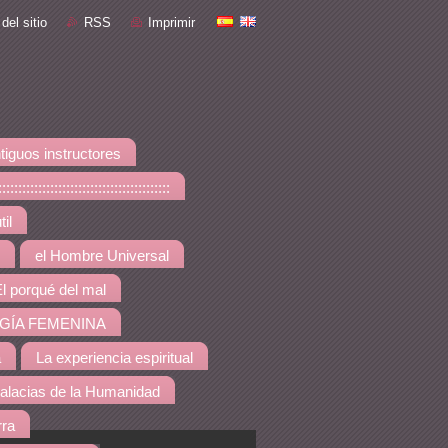
del sitio
RSS
Imprimir
tiguos instructores
::::::::::::::::::::::::::::
il
el Hombre Universal
l porqué del mal
GÍA FEMENINA
a
La experiencia espiritual
alacias de la Humanidad
rra