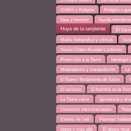
El mayor tesoro
La mente inter
OVNIS y Religión
Religión y gue
Dios y hombre
Ayuda interdime
Huye de la serpiente
El Sace
Matrix holográfica y ciencia
Guía
Nuevo Orden Mundial Luciferino
Protección a la Tierra
Ideología y
Materialismo y manipulación
La
El Nuevo Testamento de Satán
El racismo
El hombre en la Tier
La Tierra crece
Ignorancia y dro
Universos interconectados
Repr
Estelas de Sati
Planetas habita
Ateos y más allá
El abuso ritual