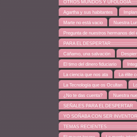
OTROS MUNDOS Y UFOLOGÍA:::::::::::::::::::::::::
Agartha y sus habitantes
Implan
Marte no está vacio
Nuestra Lu
Pregunta de nuestros hermanos del 
PARA EL DESPERTAR:::::::::::::::::::::::::::::::::::
Cáñamo, una salvación
Despie
El timo del dinero fiduciario
Inte
La ciencia que nos ata
La élite 
La Tecnología que os Ocultan
L
¿No te das cuenta?
Nuestra nue
SEÑALES PARA EL DESPERTAR
YO SOÑABA CON SER INVENTO
TEMAS RECIENTES:::::::::::::::::::::::::::::::::::::