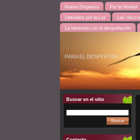
Nueva Dispensa
Por la Verdad
Liberados por la Luz
Las cinco 
La obsesión con la despoblación
PARA EL DESPERTAR
Buscar en el sitio
Contacto