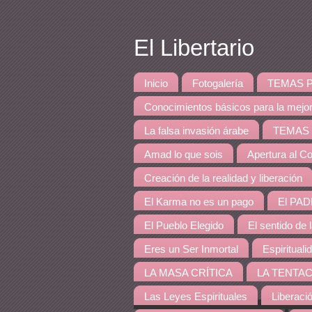
El Libertario
Inicio
Fotogalería
TEMAS PRINCI
Conocimientos básicos para la mejo
La falsa invasión árabe
TEMAS DE 
Amad lo que sois
Apertura al Co
Creación de la realidad y liberación
El Karma no es un pago
El PAD
El Pueblo Elegido
El sentido de 
Eres un Ser Inmortal
Espirituali
LA MASA CRÍTICA
LA TENTAC
Las Leyes Espirituales
Liberaci