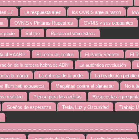
:::::::::::::::::::::::::::::::::::::::::::::::::::::::::::::::::::::::::::::::::::
tes ET
La respuesta alien
los OVNIS ante la razón
MAR
na
OVNIS y Pinturas Rupestres
OVNIS y sus ocupantes
espacio
Sol frío
Razas extraterrestres
::::::::::::::::::::::::::::::::::::::::::::::::::::::::::::::::::::::::::::::::::::::::::::::::::
rta al HAARP
El cerco de control
El Pacto Secreto
El T
gración de la tercera hebra de ADN
La auténtica revolución
L
contra la magia
La entrega de tu poder
La revolución pendien
os Illuminati expuestos
Máquinas contra el bienestar
No a l
va realidad
Pienso para las ovejitas
Respuestas a pregunta
Sueños de esperanza
Tesla, Luz y Oscuridad
Trabajo Ú
R
::::::::::::::::::::::::::::::::::::::::::::::::::::::::::::::::::::::::::::::::::::::::::::::