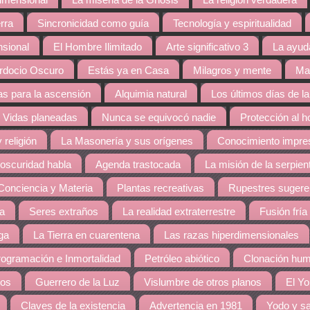
dimensional
La miseria de la Gnosis
La religión verdadera
rra
Sincronicidad como guía
Tecnología y espiritualidad
nsional
El Hombre Ilimitado
Arte significativo 3
La ayud
rdocio Oscuro
Estás ya en Casa
Milagros y mente
Mat
s para la ascensión
Alquimia natural
Los últimos días de la
Vidas planeadas
Nunca se equivocó nadie
Protección al 
 religión
La Masonería y sus orígenes
Conocimiento impres
 oscuridad habla
Agenda trastocada
La misión de la serpien
Conciencia y Materia
Plantas recreativas
Rupestres sugere
ra
Seres extraños
La realidad extraterrestre
Fusión fría
ga
La Tierra en cuarentena
Las razas hiperdimensionales
ogramación e Inmortalidad
Petróleo abiótico
Clonación hu
dos
Guerrero de la Luz
Vislumbre de otros planos
El Yo
Claves de la existencia
Advertencia en 1981
Yodo y sa