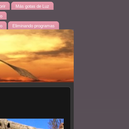
rir
Más gotas de Luz
io
do
Eliminando programas