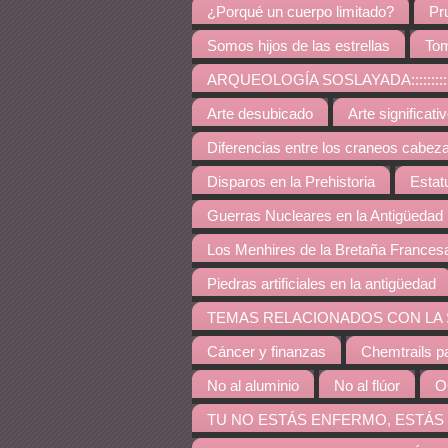
¿Porqué un cuerpo limitado?
Pr
Somos hijos de las estrellas
Tom
ARQUEOLOGÍA SOSLAYADA:::::::::::::::::::::::::::
Arte desubicado
Arte significati
Diferencias entre los craneos cabez
Disparos en la Prehistoria
Estat
Guerras Nucleares en la Antigüedad
Los Menhires de la Bretaña Frances
Piedras artificiales en la antigüedad
TEMAS RELACIONADOS CON LA SALUD::::::::::::::::
Cáncer y finanzas
Chemtrails p
No al aluminio
No al flúor
O
TU NO ESTÁS ENFERMO, ESTÁS