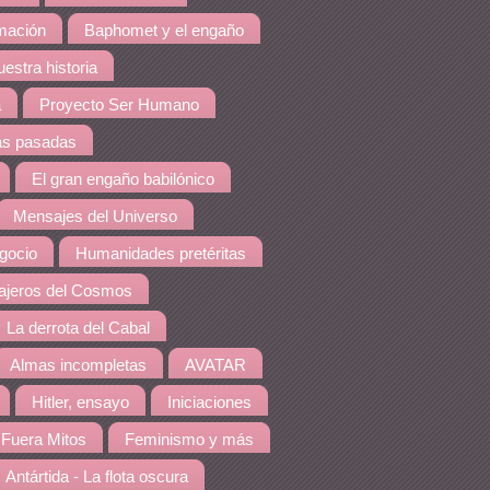
amación
Baphomet y el engaño
estra historia
a
Proyecto Ser Humano
as pasadas
El gran engaño babilónico
Mensajes del Universo
gocio
Humanidades pretéritas
jeros del Cosmos
La derrota del Cabal
Almas incompletas
AVATAR
Hitler, ensayo
Iniciaciones
Fuera Mitos
Feminismo y más
Antártida - La flota oscura