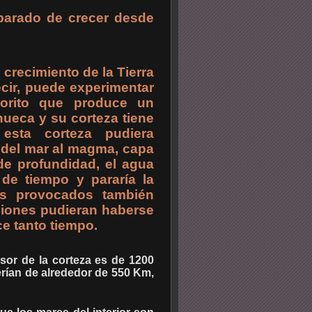
 parado de crecer desde
 crecimiento de la Tierra
ecir, puede experimentar
orito que produce un
hueca y su corteza tiene
sta corteza pudiera
a del mar al magma, capa
e profundidad, el agua
de tiempo y pararía la
mos provocados también
siones pudieran haberse
e tanto tiempo.
osor de la corteza es de 1200
rían de alrededor de 550 Km,