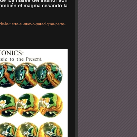
que los mares del interior son
 también el magma cesando la
e-la-tierra-el-nuevo-paradigma-parte-