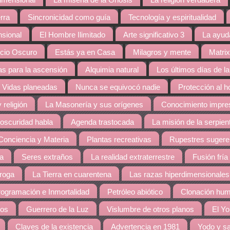
dimensional
La miseria de la Gnosis
La religión verdadera
rra
Sincronicidad como guía
Tecnología y espiritualidad
nsional
El Hombre Ilimitado
Arte significativo 3
La ayud
cio Oscuro
Estás ya en Casa
Milagros y mente
Matrix
s para la ascensión
Alquimia natural
Los últimos días de la
Vidas planeadas
Nunca se equivocó nadie
Protección al 
 religión
La Masonería y sus orígenes
Conocimiento impres
 oscuridad habla
Agenda trastocada
La misión de la serpien
Conciencia y Materia
Plantas recreativas
Rupestres sugere
ra
Seres extraños
La realidad extraterrestre
Fusión fría
droga
La Tierra en cuarentena
Las razas hiperdimensionales
ogramación e Inmortalidad
Petróleo abiótico
Clonación hu
dos
Guerrero de la Luz
Vislumbre de otros planos
El Yo
Claves de la existencia
Advertencia en 1981
Yodo y sa