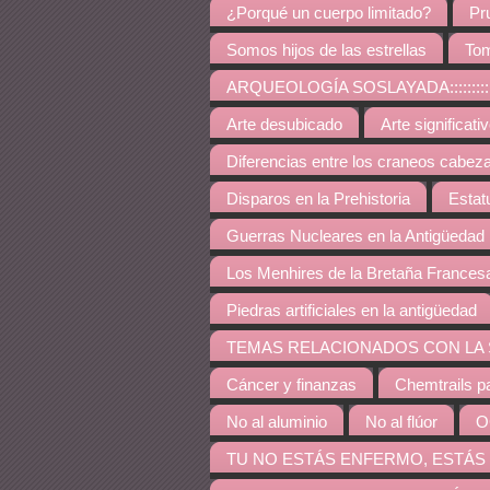
¿Porqué un cuerpo limitado?
Pr
Somos hijos de las estrellas
Tom
ARQUEOLOGÍA SOSLAYADA:::::::::::::::::::::::::::
Arte desubicado
Arte significati
Diferencias entre los craneos cabez
Disparos en la Prehistoria
Estat
Guerras Nucleares en la Antigüedad
Los Menhires de la Bretaña Frances
Piedras artificiales en la antigüedad
TEMAS RELACIONADOS CON LA SALUD::::::::::::::::
Cáncer y finanzas
Chemtrails p
No al aluminio
No al flúor
O
TU NO ESTÁS ENFERMO, ESTÁS