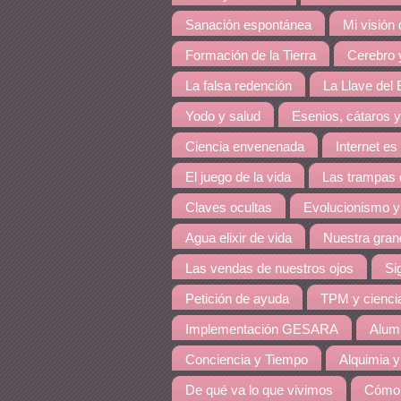
Sanación espontánea
Mi visión
Formación de la Tierra
Cerebro y
La falsa redención
La Llave del E
Yodo y salud
Esenios, cátaros y
Ciencia envenenada
Internet es
El juego de la vida
Las trampas 
Claves ocultas
Evolucionismo y
Agua elixir de vida
Nuestra grand
Las vendas de nuestros ojos
Si
Petición de ayuda
TPM y cienci
Implementación GESARA
Alumi
Conciencia y Tiempo
Alquimia y
De qué va lo que vivimos
Cómo 