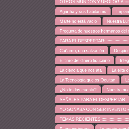
OTROS MUNDOS Y UFOLOGÍA:::::::::::::::::::::::::
Agartha y sus habitantes
Implan
Marte no está vacio
Nuestra Lu
Pregunta de nuestros hermanos del 
PARA EL DESPERTAR:::::::::::::::::::::::::::::::::::
Cáñamo, una salvación
Despie
El timo del dinero fiduciario
Inte
La ciencia que nos ata
La élite 
La Tecnología que os Ocultan
L
¿No te das cuenta?
Nuestra nue
SEÑALES PARA EL DESPERTAR
YO SOÑABA CON SER INVENTO
TEMAS RECIENTES:::::::::::::::::::::::::::::::::::::