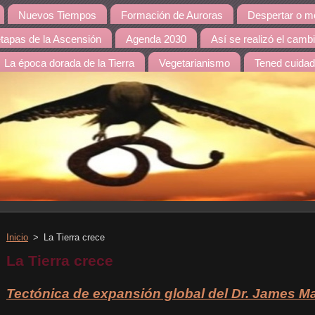
Nuevos Tiempos
Formación de Auroras
Despertar o mo
etapas de la Ascensión
Agenda 2030
Así se realizó el camb
La época dorada de la Tierra
Vegetarianismo
Tened cuida
Inicio
>
La Tierra crece
La Tierra crece
Tectónica de expansión global del Dr. James M