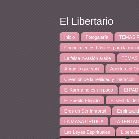
El Libertario
Inicio
Fotogalería
TEMAS PRINCI
Conocimientos básicos para la mejo
La falsa invasión árabe
TEMAS DE 
Amad lo que sois
Apertura al Co
Creación de la realidad y liberación
El Karma no es un pago
El PAD
El Pueblo Elegido
El sentido de 
Eres un Ser Inmortal
Espirituali
LA MASA CRÍTICA
LA TENTAC
Las Leyes Espirituales
Liberaci