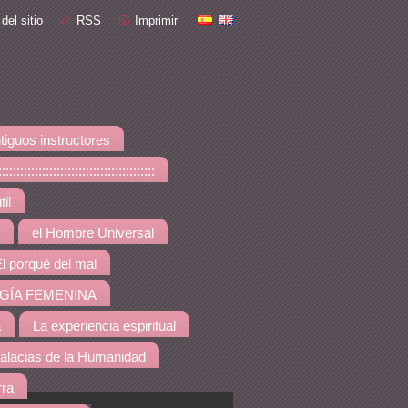
del sitio
RSS
Imprimir
tiguos instructores
::::::::::::::::::::::::::::
il
el Hombre Universal
l porqué del mal
GÍA FEMENINA
a
La experiencia espiritual
alacias de la Humanidad
rra