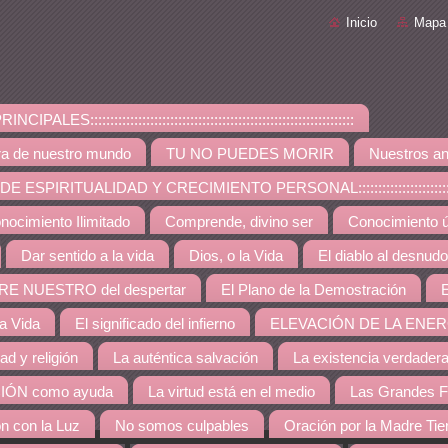
Inicio
Mapa 
PALES::::::::::::::::::::::::::::::::::::::::::::::::::::::::::::::::::
ra de nuestro mundo
TU NO PUEDES MORIR
Nuestros an
ESPIRITUALIDAD Y CRECIMIENTO PERSONAL:::::::::::::::::::::::::::::::::::::
nocimiento Ilimitado
Comprende, divino ser
Conocimiento út
Dar sentido a la vida
Dios, o la Vida
El diablo al desnudo
RE NUESTRO del despertar
El Plano de la Demostración
E
la Vida
El significado del infierno
ELEVACIÓN DE LA ENER
dad y religión
La auténtica salvación
La existencia verdader
IÓN como ayuda
La virtud está en el medio
Las Grandes F
ón con la Luz
No somos culpables
Oración por la Madre Tie