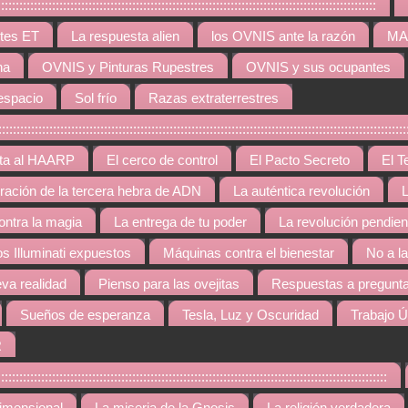
:::::::::::::::::::::::::::::::::::::::::::::::::::::::::::::::::::::::::::::::::::
tes ET
La respuesta alien
los OVNIS ante la razón
MAR
na
OVNIS y Pinturas Rupestres
OVNIS y sus ocupantes
espacio
Sol frío
Razas extraterrestres
::::::::::::::::::::::::::::::::::::::::::::::::::::::::::::::::::::::::::::::::::::::::::::::::::
rta al HAARP
El cerco de control
El Pacto Secreto
El T
gración de la tercera hebra de ADN
La auténtica revolución
L
contra la magia
La entrega de tu poder
La revolución pendien
os Illuminati expuestos
Máquinas contra el bienestar
No a l
va realidad
Pienso para las ovejitas
Respuestas a pregunta
Sueños de esperanza
Tesla, Luz y Oscuridad
Trabajo Ú
R
::::::::::::::::::::::::::::::::::::::::::::::::::::::::::::::::::::::::::::::::::::::::::::::