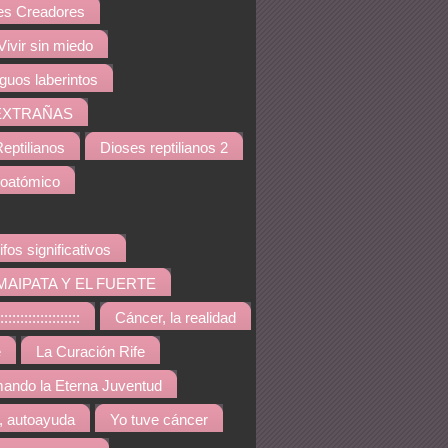
s Creadores
Vivir sin miedo
iguos laberintos
EXTRAÑAS
eptilianos
Dioses reptilianos 2
noatómico
ifos significativos
MAIPATA Y EL FUERTE
::::::::::::::::
Cáncer, la realidad
e
La Curación Rife
ando la Eterna Juventud
, autoayuda
Yo tuve cáncer