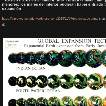
**existen mares en el interior de la corteza también, aun
menores; los mares del interior pudieran haber enfriado
expansión
https://elproyectomatriz.wordpress.com/2013/11/07/tectonica-de-expansion-d
4/