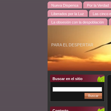
Nueva Dispensa
Por la Verdad
Liberados por la Luz
Las cinco 
La obsesión con la despoblación
PARA EL DESPERTAR
Buscar en el sitio
Contacto