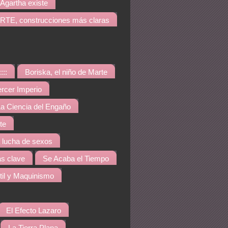
Agartha existe
TE, construcciones más claras
::::
Boriska, el niño de Marte
ercer Imperio
a Ciencia del Engaño
te
a lucha de sexos
s clave
Se Acaba el Tiempo
til y Maquinismo
El Efecto Lazaro