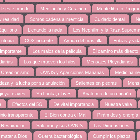
 de este mundo
Meditación y Curación
Mente libre o Progr
 realidad
Somos cadena alimenticia
Cuidado dental
Nu
quilibrio
Llenando la nada
Los Nephilim y la Raza Suprem
 utopía
CO2 inocente
Ayuda del más allá
Fobias y vid
 importante
Los malos de la película
El camino más directo
diarias
Los que mueven los hilos
Mensajes Pleyadianos
 Creacionismo
OVNIS y Apariciones Marianas
Medicina ne
eza y la lucha por su anulación
Salientes en piedras
Mensa
giriya, claves
Sri Lanka, claves
Anatomía de un engaño
a
Efectos del 5G
De vital importancia
Nuestra valía
nio transparente
El Bien contra el Mal
Pirámides y energía
 Respiración
Salomón y sus OVNIS
Las Dimensiones
matar a Dios
Guerra bacteriológica
Cumplir los plazos