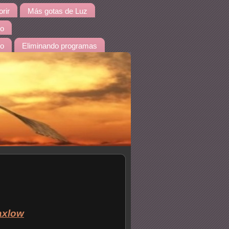
rir
Más gotas de Luz
io
do
Eliminando programas
axlow