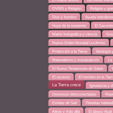
El mayor tesoro
La mente inter
OVNIS y Religión
Religión y gue
Dios y hombre
Ayuda interdime
Huye de la serpiente
El Sacerdo
Matrix holográfica y ciencia
Guía
Nuevo Orden Mundial Luciferino
Protección a la Tierra
Ideología y
Materialismo y manipulación
La
El Nuevo Testamento de Satán
El racismo
El hombre en la Tier
La Tierra crece
Ignorancia y 
Universos interconectados
Repr
Estelas de Sati
Planetas habita
Ateos y más allá
El abuso ritual