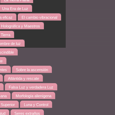
La Tierra Plana
Una Era de Luz
a eficaz
El cambio vibracional
 Holográfica y Maestros
 Tierra
hombre de luz
cindible
te
ntes
Sobre la ascensión
Atlántida y rescate
Falsa Luz y verdadera Luz
mana
Morfología alienígena
 Superior
Luna y Control
lud
Seres extraños