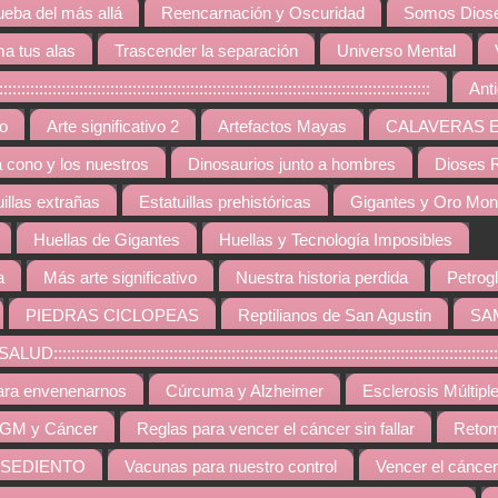
ueba del más allá
Reencarnación y Oscuridad
Somos Diose
a tus alas
Trascender la separación
Universo Mental
:::::::::::::::::::::::::::::::::::::::::::::::::::::::::::::::::::::::::::::::
Ant
vo
Arte significativo 2
Artefactos Mayas
CALAVERAS 
a cono y los nuestros
Dinosaurios junto a hombres
Dioses R
uillas extrañas
Estatuillas prehistóricas
Gigantes y Oro Mo
Huellas de Gigantes
Huellas y Tecnología Imposibles
a
Más arte significativo
Nuestra historia perdida
Petrogl
PIEDRAS CICLOPEAS
Reptilianos de San Agustin
SA
::::::::::::::::::::::::::::::::::::::::::::::::::::::::::::::::::::::::::::::::::::::::
ara envenenarnos
Cúrcuma y Alzheimer
Esclerosis Múltipl
GM y Cáncer
Reglas para vencer el cáncer sin fallar
Retom
 SEDIENTO
Vacunas para nuestro control
Vencer el cáncer