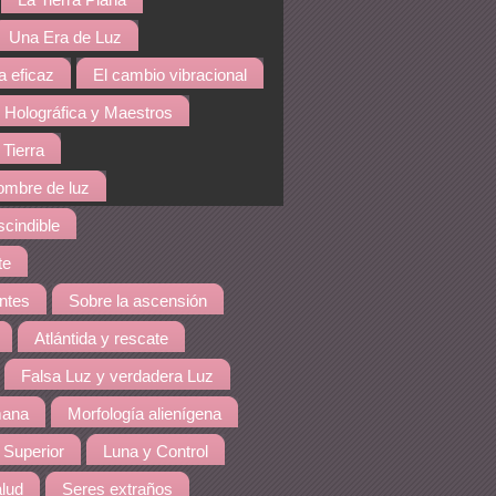
La Tierra Plana
Una Era de Luz
a eficaz
El cambio vibracional
 Holográfica y Maestros
 Tierra
hombre de luz
cindible
te
ntes
Sobre la ascensión
Atlántida y rescate
Falsa Luz y verdadera Luz
mana
Morfología alienígena
 Superior
Luna y Control
lud
Seres extraños