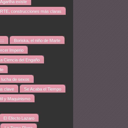
Agartha existe
TE, construcciones más claras
::::
Boriska, el niño de Marte
ercer Imperio
a Ciencia del Engaño
te
a lucha de sexos
s clave
Se Acaba el Tiempo
til y Maquinismo
El Efecto Lazaro