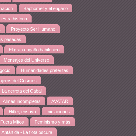
amación
Baphomet y el engaño
estra historia
a
Proyecto Ser Humano
as pasadas
El gran engaño babilónico
Mensajes del Universo
gocio
Humanidades pretéritas
jeros del Cosmos
La derrota del Cabal
Almas incompletas
AVATAR
Hitler, ensayo
Iniciaciones
Fuera Mitos
Feminismo y más
Antártida - La flota oscura