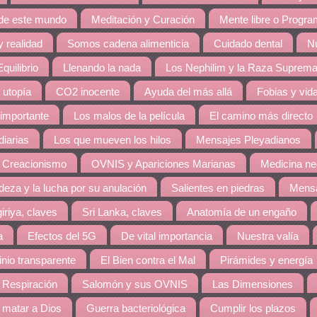
 de este mundo
Meditación y Curación
Mente libre o Progr
 realidad
Somos cadena alimenticia
Cuidado dental
Nu
quilibrio
Llenando la nada
Los Nephilim y la Raza Suprem
 utopía
CO2 inocente
Ayuda del más allá
Fobias y vid
 importante
Los malos de la película
El camino más directo
diarias
Los que mueven los hilos
Mensajes Pleyadianos
 Creacionismo
OVNIS y Apariciones Marianas
Medicina ne
eza y la lucha por su anulación
Salientes en piedras
Mensa
giriya, claves
Sri Lanka, claves
Anatomía de un engaño
a
Efectos del 5G
De vital importancia
Nuestra valía
nio transparente
El Bien contra el Mal
Pirámides y energía
 Respiración
Salomón y sus OVNIS
Las Dimensiones
matar a Dios
Guerra bacteriológica
Cumplir los plazos