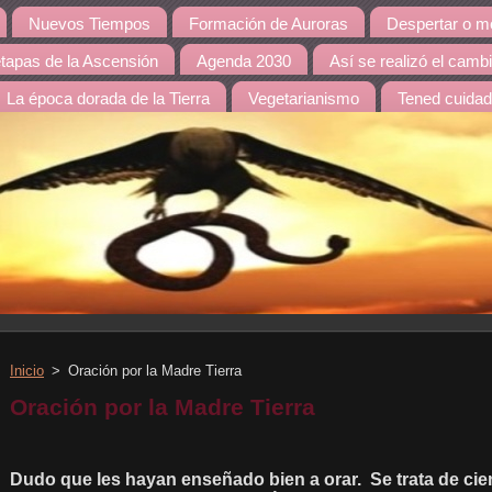
Nuevos Tiempos
Formación de Auroras
Despertar o mo
etapas de la Ascensión
Agenda 2030
Así se realizó el camb
La época dorada de la Tierra
Vegetarianismo
Tened cuida
Inicio
>
Oración por la Madre Tierra
Oración por la Madre Tierra
Dudo que les hayan enseñado bien a orar. Se trata de ci