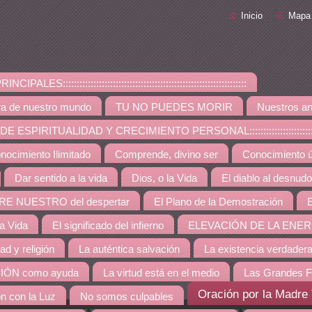
Inicio
Mapa 
PALES::::::::::::::::::::::::::::::::::::::::::::::::::::::::::::::::::
ra de nuestro mundo
TU NO PUEDES MORIR
Nuestros an
ESPIRITUALIDAD Y CRECIMIENTO PERSONAL:::::::::::::::::::::::::::::::::::::
nocimiento Ilimitado
Comprende, divino ser
Conocimiento út
Dar sentido a la vida
Dios, o la Vida
El diablo al desnudo
RE NUESTRO del despertar
El Plano de la Demostración
E
la Vida
El significado del infierno
ELEVACIÓN DE LA ENER
dad y religión
La auténtica salvación
La existencia verdader
IÓN como ayuda
La virtud está en el medio
Las Grandes F
Oración por la Madre 
ón con la Luz
No somos culpables