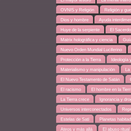
El mayor tesoro
La mente inter
OVNIS y Religión
Religión y gue
Dios y hombre
Ayuda interdime
Huye de la serpiente
El Sacerdo
Matrix holográfica y ciencia
Guía
Nuevo Orden Mundial Luciferino
Protección a la Tierra
Ideología y
Materialismo y manipulación
La
El Nuevo Testamento de Satán
El racismo
El hombre en la Tier
La Tierra crece
Ignorancia y dro
Universos interconectados
Repr
Estelas de Sati
Planetas habita
Ateos y más allá
El abuso ritual