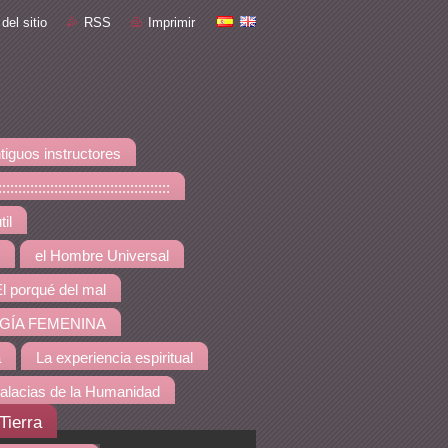
del sitio
RSS
Imprimir
tiguos instructores
::::::::::::::::::::::::::::
il
el Hombre Universal
l porqué del mal
GÍA FEMENINA
a
La experiencia espiritual
alacias de la Humanidad
Tierra