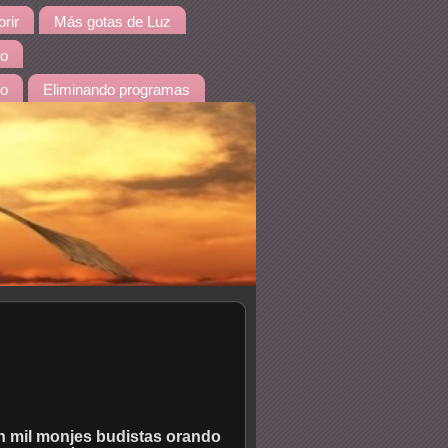
rir
Más gotas de Luz
io
do
Eliminando programas
en mil monjes budistas orando