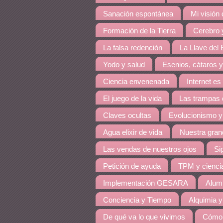
Sanación espontánea
Mi visión
Formación de la Tierra
Cerebro y
La falsa redención
La Llave del E
Yodo y salud
Esenios, cátaros y
Ciencia envenenada
Internet es
El juego de la vida
Las trampas 
Claves ocultas
Evolucionismo y
Agua elixir de vida
Nuestra grand
Las vendas de nuestros ojos
Si
Petición de ayuda
TPM y cienci
Implementación GESARA
Alumi
Conciencia y Tiempo
Alquimia y
De qué va lo que vivimos
Cómo 