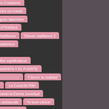
s Creadores
Vivir sin miedo
iguos laberintos
EXTRAÑAS
eptilianos
Dioses reptilianos 2
noatómico
ifos significativos
MAIPATA Y EL FUERTE
::::::::::::::::
Cáncer, la realidad
e
La Curación Rife
ando la Eterna Juventud
, autoayuda
Yo tuve cáncer