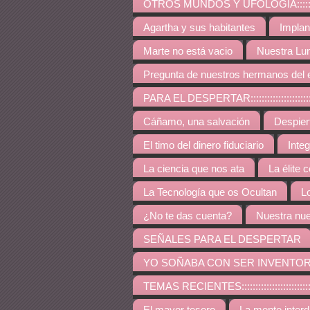
OTROS MUNDOS Y UFOLOGÍA:::::::::::::::::::::::::
Agartha y sus habitantes
Implan
Marte no está vacio
Nuestra Lu
Pregunta de nuestros hermanos del 
PARA EL DESPERTAR:::::::::::::::::::::::::::::::::::
Cáñamo, una salvación
Despie
El timo del dinero fiduciario
Inte
La ciencia que nos ata
La élite 
La Tecnología que os Ocultan
L
¿No te das cuenta?
Nuestra nue
SEÑALES PARA EL DESPERTAR
YO SOÑABA CON SER INVENTO
TEMAS RECIENTES:::::::::::::::::::::::::::::::::::::