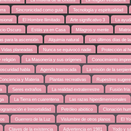
dimensional
La miseria de la Gnosis
La religión verdadera
rra
Sincronicidad como guía
Tecnología y espiritualidad
nsional
El Hombre Ilimitado
Arte significativo 3
La ayud
cio Oscuro
Estás ya en Casa
Milagros y mente
Matrix
s para la ascensión
Alquimia natural
Los últimos días de la
Vidas planeadas
Nunca se equivocó nadie
Protección al 
 religión
La Masonería y sus orígenes
Conocimiento impres
 oscuridad habla
Agenda trastocada
La misión de la serpien
Conciencia y Materia
Plantas recreativas
Rupestres sugere
ra
Seres extraños
La realidad extraterrestre
Fusión fría
ga
La Tierra en cuarentena
Las razas hiperdimensionales
ogramación e Inmortalidad
Petróleo abiótico
Clonación hu
dos
Guerrero de la Luz
Vislumbre de otros planos
El Yo
Claves de la existencia
Advertencia en 1981
Yodo y sa