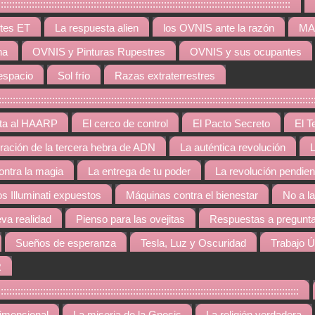
:::::::::::::::::::::::::::::::::::::::::::::::::::::::::::::::::::::::::::::::::::
tes ET
La respuesta alien
los OVNIS ante la razón
MAR
na
OVNIS y Pinturas Rupestres
OVNIS y sus ocupantes
espacio
Sol frío
Razas extraterrestres
::::::::::::::::::::::::::::::::::::::::::::::::::::::::::::::::::::::::::::::::::::::::::::::::::
rta al HAARP
El cerco de control
El Pacto Secreto
El T
gración de la tercera hebra de ADN
La auténtica revolución
L
contra la magia
La entrega de tu poder
La revolución pendien
os Illuminati expuestos
Máquinas contra el bienestar
No a l
va realidad
Pienso para las ovejitas
Respuestas a pregunta
Sueños de esperanza
Tesla, Luz y Oscuridad
Trabajo Ú
R
::::::::::::::::::::::::::::::::::::::::::::::::::::::::::::::::::::::::::::::::::::::::::::::