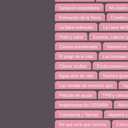
Sanación espontánea
Mi visión
Formación de la Tierra
Cerebro y
La falsa redención
La Llave del E
Yodo y salud
Esenios, cátaros y
Ciencia envenenada
Internet es
El juego de la vida
Las trampas 
Claves ocultas
Evolucionismo y
Agua elixir de vida
Nuestra grand
Las vendas de nuestros ojos
Si
Petición de ayuda
TPM y cienci
Implementación GESARA
Alumi
Conciencia y Tiempo
Alquimia y
De qué va lo que vivimos
Cómo 