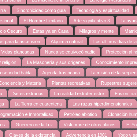
dimensional
La miseria de la Gnosis
La religión verdadera
rra
Sincronicidad como guía
Tecnología y espiritualidad
nsional
El Hombre Ilimitado
Arte significativo 3
La ayud
cio Oscuro
Estás ya en Casa
Milagros y mente
Matrix
s para la ascensión
Alquimia natural
Los últimos días de la
Vidas planeadas
Nunca se equivocó nadie
Protección al 
 religión
La Masonería y sus orígenes
Conocimiento impres
 oscuridad habla
Agenda trastocada
La misión de la serpien
Conciencia y Materia
Plantas recreativas
Rupestres sugere
ra
Seres extraños
La realidad extraterrestre
Fusión fría
ga
La Tierra en cuarentena
Las razas hiperdimensionales
ogramación e Inmortalidad
Petróleo abiótico
Clonación hu
dos
Guerrero de la Luz
Vislumbre de otros planos
El Yo
Claves de la existencia
Advertencia en 1981
Yodo y sa