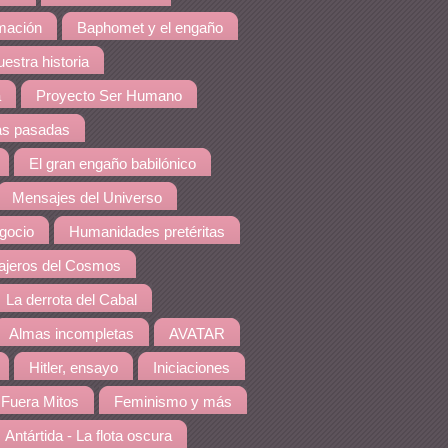
amación
Baphomet y el engaño
estra historia
a
Proyecto Ser Humano
as pasadas
El gran engaño babilónico
Mensajes del Universo
gocio
Humanidades pretéritas
jeros del Cosmos
La derrota del Cabal
Almas incompletas
AVATAR
Hitler, ensayo
Iniciaciones
Fuera Mitos
Feminismo y más
Antártida - La flota oscura