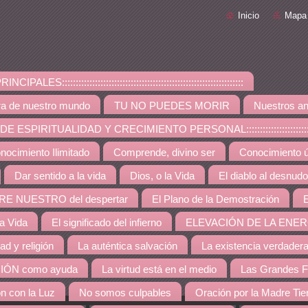
Inicio
Mapa 
PALES::::::::::::::::::::::::::::::::::::::::::::::::::::::::::::::::::
ra de nuestro mundo
TU NO PUEDES MORIR
Nuestros an
ESPIRITUALIDAD Y CRECIMIENTO PERSONAL:::::::::::::::::::::::::::::::::::::
nocimiento Ilimitado
Comprende, divino ser
Conocimiento út
Dar sentido a la vida
Dios, o la Vida
El diablo al desnudo
RE NUESTRO del despertar
El Plano de la Demostración
E
la Vida
El significado del infierno
ELEVACIÓN DE LA ENER
dad y religión
La auténtica salvación
La existencia verdader
IÓN como ayuda
La virtud está en el medio
Las Grandes F
ón con la Luz
No somos culpables
Oración por la Madre Tie