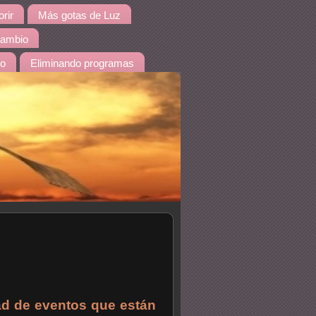
rir
Más gotas de Luz
 cambio
do
Eliminando programas
dad de eventos que están