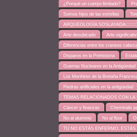
¿Porqué un cuerpo limitado?
Pr
Somos hijos de las estrellas
Tom
ARQUEOLOGÍA SOSLAYADA:::::::::::::::::::::::::::
Arte desubicado
Arte significati
Diferencias entre los craneos cabez
Disparos en la Prehistoria
Estat
Guerras Nucleares en la Antigüedad
Los Menhires de la Bretaña Frances
Piedras artificiales en la antigüedad
TEMAS RELACIONADOS CON LA SALUD::::::::::::::::
Cáncer y finanzas
Chemtrails p
No al aluminio
No al flúor
O
TU NO ESTÁS ENFERMO, ESTÁS