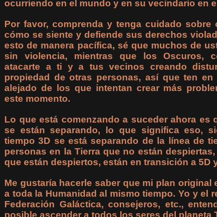
ocurriendo en el mundo y en su vecindario en 
Por favor, comprenda y tenga cuidado sobre
cómo se siente y defiende sus derechos viola
esto de manera pacífica, sé que muchos de us
sin violencia, mientras que los Oscuros, 
atacarte a ti y a tus vecinos creando distu
propiedad de otras personas, así que ten en
alejado de los que intentan crear más prob
este momento.
Lo que está comenzando a suceder ahora es q
se están separando, lo que significa eso, si
tiempo 3D se está separando de la línea de ti
personas en la Tierra que no están despiertas,
que están despiertos, están en transición a 5D 
Me gustaría hacerle saber que mi plan original 
a toda la Humanidad al mismo tiempo. Yo y el re
Federación Galáctica, consejeros, etc., ent
posible ascender a todos los seres del planeta 