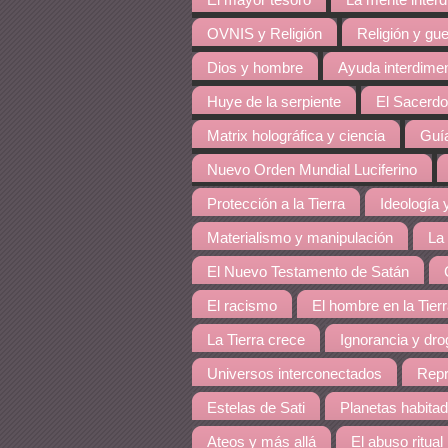
El mayor tesoro
La mente inter
OVNIS y Religión
Religión y gue
Dios y hombre
Ayuda interdime
Huye de la serpiente
El Sacerdo
Matrix holográfica y ciencia
Guía
Nuevo Orden Mundial Luciferino
Protección a la Tierra
Ideología y
Materialismo y manipulación
La
El Nuevo Testamento de Satán
El racismo
El hombre en la Tier
La Tierra crece
Ignorancia y dro
Universos interconectados
Repr
Estelas de Sati
Planetas habita
Ateos y más allá
El abuso ritual