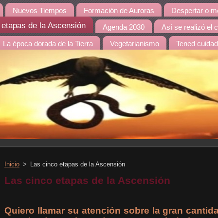
Nuevos Tiempos
Formación de Auroras
Despertar o mo
 etapas de la Ascensión
Agenda 2030
Así se realizó el
La época dorada de la Tierra
Vegetarianismo
Tened cuida
Inicio
>
Las cinco etapas de la Ascensión
Las cinco etapas de la Ascensión
Quiero llamar su atención sobre la gran canti