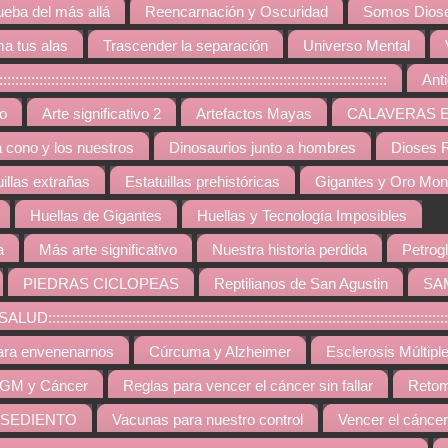
ueba del más allá
Reencarnación y Oscuridad
Somos Diose
a tus alas
Trascender la separación
Universo Mental
:::::::::::::::::::::::::::::::::::::::::::::::::::::::::::::::::::::::::::::::
Ant
vo
Arte significativo 2
Artefactos Mayas
CALAVERAS 
a cono y los nuestros
Dinosaurios junto a hombres
Dioses R
uillas extrañas
Estatuillas prehistóricas
Gigantes y Oro Mo
Huellas de Gigantes
Huellas y Tecnología Imposibles
a
Más arte significativo
Nuestra historia perdida
Petrogl
PIEDRAS CICLOPEAS
Reptilianos de San Agustin
SA
::::::::::::::::::::::::::::::::::::::::::::::::::::::::::::::::::::::::::::::::::::::::
ara envenenarnos
Cúrcuma y Alzheimer
Esclerosis Múltipl
GM y Cáncer
Reglas para vencer el cáncer sin fallar
Retom
 SEDIENTO
Vacunas para nuestro control
Vencer el cáncer