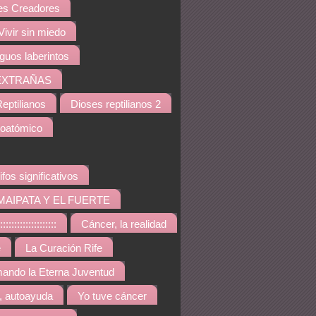
s Creadores
Vivir sin miedo
iguos laberintos
EXTRAÑAS
eptilianos
Dioses reptilianos 2
noatómico
ifos significativos
MAIPATA Y EL FUERTE
::::::::::::::::
Cáncer, la realidad
e
La Curación Rife
ando la Eterna Juventud
, autoayuda
Yo tuve cáncer