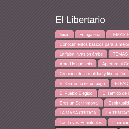
El Libertario
Inicio
Fotogalería
TEMAS PRINCI
Conocimientos básicos para la mejo
La falsa invasión árabe
TEMAS DE 
Amad lo que sois
Apertura al Co
Creación de la realidad y liberación
El Karma no es un pago
El PAD
El Pueblo Elegido
El sentido de 
Eres un Ser Inmortal
Espirituali
LA MASA CRÍTICA
LA TENTAC
Las Leyes Espirituales
Liberaci