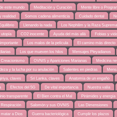
 de este mundo
Meditación y Curación
Mente libre o Progr
 realidad
Somos cadena alimenticia
Cuidado dental
Nu
quilibrio
Llenando la nada
Los Nephilim y la Raza Suprem
 utopía
CO2 inocente
Ayuda del más allá
Fobias y vid
 importante
Los malos de la película
El camino más directo
diarias
Los que mueven los hilos
Mensajes Pleyadianos
 Creacionismo
OVNIS y Apariciones Marianas
Medicina ne
eza y la lucha por su anulación
Salientes en piedras
Mensa
giriya, claves
Sri Lanka, claves
Anatomía de un engaño
a
Efectos del 5G
De vital importancia
Nuestra valía
nio transparente
El Bien contra el Mal
Pirámides y energía
 Respiración
Salomón y sus OVNIS
Las Dimensiones
matar a Dios
Guerra bacteriológica
Cumplir los plazos