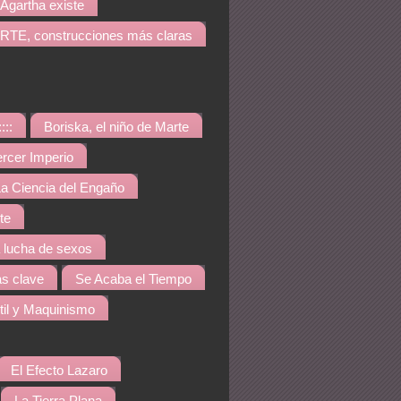
Agartha existe
TE, construcciones más claras
::::
Boriska, el niño de Marte
ercer Imperio
a Ciencia del Engaño
te
a lucha de sexos
s clave
Se Acaba el Tiempo
til y Maquinismo
El Efecto Lazaro