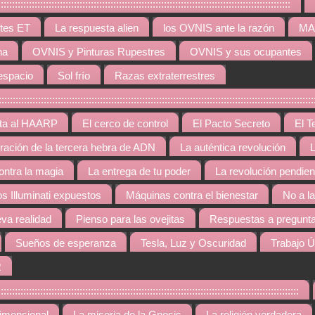
:::::::::::::::::::::::::::::::::::::::::::::::::::::::::::::::::::::::::::::::::::
tes ET
La respuesta alien
los OVNIS ante la razón
MAR
na
OVNIS y Pinturas Rupestres
OVNIS y sus ocupantes
espacio
Sol frío
Razas extraterrestres
::::::::::::::::::::::::::::::::::::::::::::::::::::::::::::::::::::::::::::::::::::::::::::::::::
rta al HAARP
El cerco de control
El Pacto Secreto
El T
gración de la tercera hebra de ADN
La auténtica revolución
L
contra la magia
La entrega de tu poder
La revolución pendien
os Illuminati expuestos
Máquinas contra el bienestar
No a l
va realidad
Pienso para las ovejitas
Respuestas a pregunta
Sueños de esperanza
Tesla, Luz y Oscuridad
Trabajo Ú
R
::::::::::::::::::::::::::::::::::::::::::::::::::::::::::::::::::::::::::::::::::::::::::::::