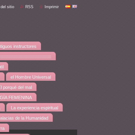
del sitio
RSS
Imprimir
tiguos instructores
::::::::::::::::::::::::::::
il
el Hombre Universal
l porqué del mal
GÍA FEMENINA
a
La experiencia espiritual
alacias de la Humanidad
rra