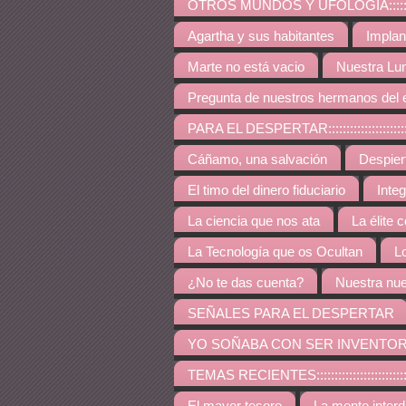
OTROS MUNDOS Y UFOLOGÍA:::::::::::::::::::::::::
Agartha y sus habitantes
Implan
Marte no está vacio
Nuestra Lu
Pregunta de nuestros hermanos del 
PARA EL DESPERTAR:::::::::::::::::::::::::::::::::::
Cáñamo, una salvación
Despie
El timo del dinero fiduciario
Inte
La ciencia que nos ata
La élite 
La Tecnología que os Ocultan
L
¿No te das cuenta?
Nuestra nue
SEÑALES PARA EL DESPERTAR
YO SOÑABA CON SER INVENTO
TEMAS RECIENTES:::::::::::::::::::::::::::::::::::::