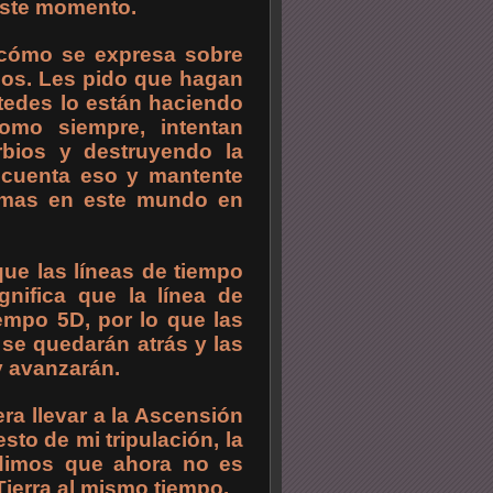
este momento.
 cómo se expresa sobre
dos. Les pido que hagan
tedes lo están haciendo
como siempre, intentan
rbios y destruyendo la
 cuenta eso y mantente
lemas en este mundo en
ue las líneas de tiempo
gnifica que la línea de
empo 5D, por lo que las
 se quedarán atrás y las
y avanzarán.
era llevar a la Ascensión
sto de mi tripulación, la
endimos que ahora no es
Tierra al mismo tiempo.