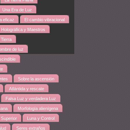
La Tierra Plana
Una Era de Luz
a eficaz
El cambio vibracional
 Holográfica y Maestros
 Tierra
hombre de luz
cindible
te
ntes
Sobre la ascensión
Atlántida y rescate
Falsa Luz y verdadera Luz
mana
Morfología alienígena
 Superior
Luna y Control
lud
Seres extraños