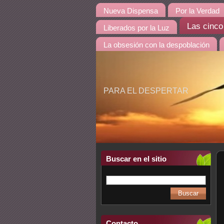
Nueva Dispensa
Por la Verdad
Las cinco
Liberados por la Luz
La obsesión con la despoblación
PARA EL DESPERTAR
Buscar en el sitio
Contacto